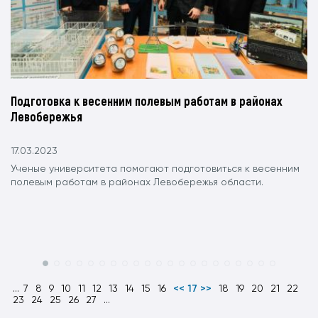
Подготовка к весенним полевым работам в районах
Левобережья
17.03.2023
Ученые университета помогают подготовиться к весенним
полевым работам в районах Левобережья области.
...
7
8
9
10
11
12
13
14
15
16
<< 17 >>
18
19
20
21
22
23
24
25
26
27
...