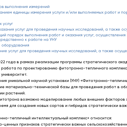
в выполнения измерений
занием единицы измерения услуги и/или выполняемых работ и п
 услуг
казания услуг для проведения научных исследований, а также 
щий порядок выполнения работ и оказания услуг, осуществления
осредственно к работе на УНУ
о оборудования
ание услуг для проведения научных исследований, а также осущ
022 года в рамках реализации программы стратегического ака
 работа по проектированию фитотронно-тепличного комплекс
 университет.
ния уникальной научной установки (УНУ) «Фитотронно-тепличн
е материально-технической базы для проведения работ в обл
ии растений.
фитотрона возможно моделирование любых внешних факторов 
ремя для создания новых сортов и гибридов стратегически важ
нно-тепличный интеллектуальный комплекс» относится:
о-ценных признаков стратегически важных сельскохозяйственны