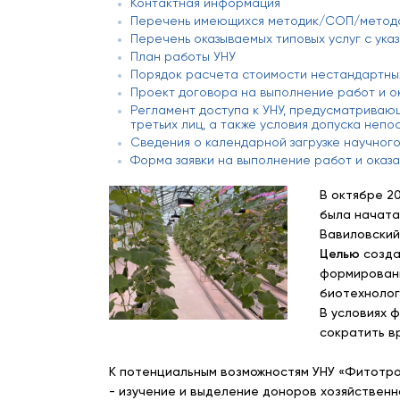
Контактная информация
Перечень имеющихся методик/СОП/методо
Перечень оказываемых типовых услуг с ука
План работы УНУ
Порядок расчета стоимости нестандартных
Проект договора на выполнение работ и о
Регламент доступа к УНУ, предусматриваю
третьих лиц, а также условия допуска неп
Сведения о календарной загрузке научног
Форма заявки на выполнение работ и оказ
В октябре 2
была начата
Вавиловский
Целью
созда
формировани
биотехнолог
В условиях 
сократить в
К потенциальным возможностям УНУ «Фитотро
- изучение и выделение доноров хозяйственн