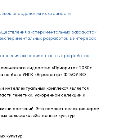
орядок определения их стоимости
осуществления экспериментальных разработок
 экспериментальных разработок в интересах
ествления экспериментальных разработок
демического лидерства «Приоритет 2030»
а на базе УНПК «Агроцентр» ФГБОУ ВО
ый интеллектуальный комплекс» является
асти генетики, ускоренной селекции и
жизни растений. Это поможет селекционерам
ных сельскохозяйственных культур
х культур.