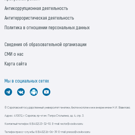
Антикоррупционная деятельность
Антитеррористическая деятельность
Политика в отношении персональных данных
Сведения об образовательной организации
СМИ о нас
Карта сайта
Мы в социальных сетях
© Саратовский государственный университет генетики, биотехнологии и инженерии имени Н.И. Вавилова.
Адрес: 410012, г. Саратов, пр-кт им. Петра Столыпина, зд. 4, стр. 3.
Контактный телефон: 8 (8452) 23-32-92. E-mail: rector@vavilovsar.ru
Телефон пресс-службы: 8 (8452) 26-06-39. E-mail: pressa@vavilovsar.ru