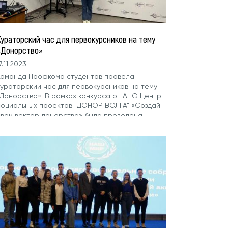
Кураторский час для первокурсников на тему
«Донорство»
7.11.2023
Команда Профкома студентов провела
кураторский час для первокурсников на тему
«Донорство». В рамках конкурса от АНО Центр
социальных проектов "ДОНОР ВОЛГА" «Создай
свой вектор донорства» была проведена...