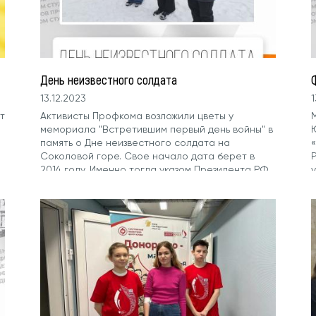
День неизвестного солдата
13.12.2023
1
т
Активисты Профкома возложили цветы у
мемориала "Встретившим первый день войны" в
память о Дне неизвестного солдата на
Соколовой горе. Свое начало дата берет в
2014 году. Именно тогда указом Президента РФ
была учреждена...
м