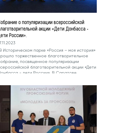
Собрание о популяризации всероссийской
благотворительной акции «Дети Донбасса -
дети России».
7.11.2023
В Историческом парке «Россия – моя история»
прошло торжественное благотворительное
собрание, посвященное популяризации
всероссийской благотворительной акции «Дети
онбасса - дети России». В Саратове...