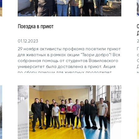
Поездка в приют
01.12.2023
2
29 ноября активисты профкома посетили приют
для животных в рамках акции "Твори добро"! Вся
собранная помощь от студентов Вавиловского
университет была доставлена в приют. Акция
по сбору помощи для животных продолжает
действовать в стенах Вавиловского
университета. Спасибо всем, кто не остался
равнодушным