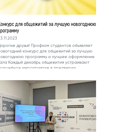
Конкурс для общежитий за лучшую новогоднюю
программу
3.11.2023
Дорогие друзья! Профком студентов объявляет
новогодний конкурс для общежитий за лучшую
новогоднюю программу и лучшее оформление
зала Каждый декабрь общежития устраивают
волшебное мероприятие в предверии
новогодних праздников! Будет независимое
жюри, которое оценит программу по
ритериям, и по итогу результатов выберут
победителей. Победитель получит денежный
приз для нужд общежития