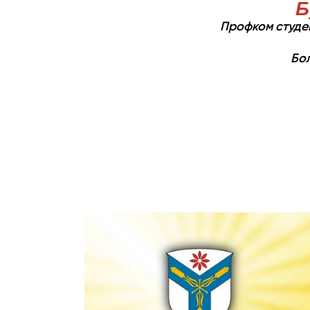
Б
Профком студен
Бо