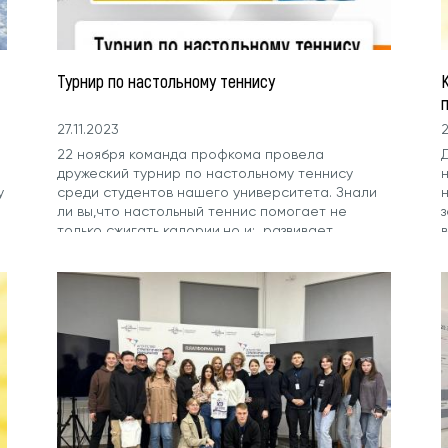
Турнир по настольному теннису
27.11.2023
2
22 ноября команда профкома провела
дружеский турнир по настольному теннису
у
среди студентов нашего университета. Знали
ли вы,что настольный теннис помогает не
только сжигать калории,но и: развивает
моторику улучшает...
к