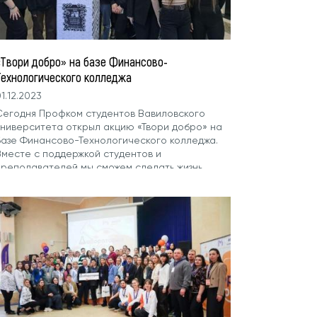
«Твори добро» на базе Финансово-
Технологического колледжа
1.12.2023
Сегодня Профком студентов Вавиловского
университета открыл акцию «Твори добро» на
базе Финансово-Технологического колледжа.
Вместе с поддержкой студентов и
преподавателей мы сможем сделать жизнь
бездомных животных немного лучше Каждый
может сделать свой маленький вклад в такое
больше дело