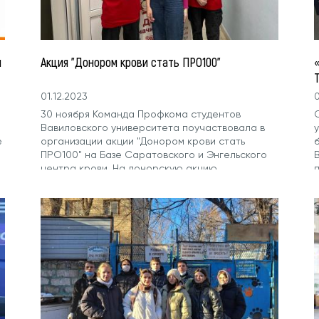
ы
Акция "Донором крови стать ПРО100"
01.12.2023
0
30 ноября Команда Профкома студентов
Вавиловского университета поучаствовала в
е
организации акции "Донором крови стать
ПРО100" на Базе Саратовского и Энгельского
центра крови. На донорскую акцию
приглашались все желающие...