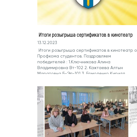
Итоги розыгрыша сертификатов в кинотеатр
13.12.2023
Итоги розыгрыша сертификатов в кинотеатр о
Профкома студентов. Поздравляем
победителей : 1.Ключникова Алина
Владимировна Вт-102 2. Кажтаева Алтын
Маратовна Б-Эп-101 3. Ермоленко Кирилл
Андреевич С-ПБ-101 Вы можете забрать свой
сертификат в Профкоме студентов своего
учебного комплекса.