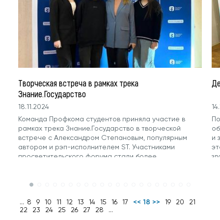
Творческая встреча в рамках трека
Де
Знание.Государство
18.11.2024
14
Команда Профкома студентов приняла участие в
По
рамках трека Знание.Государство в творческой
об
встрече с Александром Степановым, популярным
и 
автором и рэп-исполнителем ST. Участниками
эт
просветительского форума стали более...
зд
ра
на
...
8
9
10
11
12
13
14
15
16
17
<< 18 >>
19
20
21
22
23
24
25
26
27
28
...