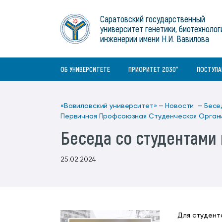
Институты
связям с общественностью
информационного центра
Геральдическая символика
Конференции Вавиловского
Саратовский государственный
Военный учебный центр
Отдел по социальной работе
Нормативные и справочно-
About Saratov
университет генетики, биотехнолог
Информационный блок
университета
Среднее профессиональное
информационные документы
Материально-технические условия
Объединенный совет обучающихся
инженерии имени Н.И. Вавилова
образование
About University
История университета
Научно-технический совет
для ОВЗ и инвалидов
Бакалавриат/специалитет
Contacts
ОБ УНИВЕРСИТЕТЕ
ПРИОРИТЕТ 2030^
ПОСТУП
«Вавиловский университет» —
Новости —
Бесе
Первичная Профсоюзная Студенческая Орган
Беседа со студентами 
25.02.2024
Для студент