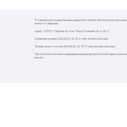
© Саратовский государственный университет генетики, биотехнологии и инженер
имени Н.И. Вавилова.
Адрес: 410012, г. Саратов, пр-кт им. Петра Столыпина, зд. 4, стр. 3.
Контактный телефон: 8 (8452) 23-32-92. E-mail: rector@vavilovsar.ru
Телефон пресс-службы: 8 (8452) 26-06-39. E-mail: pressa@vavilovsar.ru
При полном или частичном копировании материалов портала необходима ссылка н
ресурс.