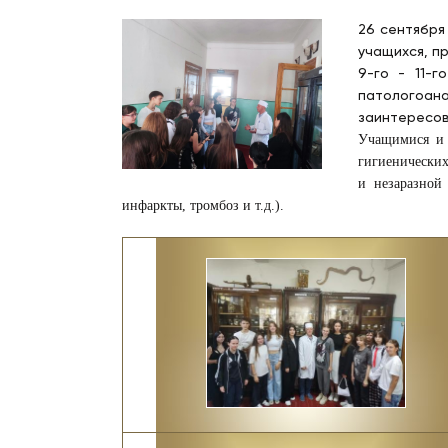
26 сентября
учащихся, п
9-го - 11-
патологоан
заинтересо
Учащимися и 
гигиенических
и незаразной
инфаркты, тромбоз и т.д.).