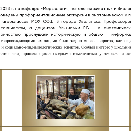
 2023 г. на кафедре «Морфология, патология животных и биол
роведены профориентационные экскурсии в анатомическом и п
го агроклассов МОУ СОШ 3 города Хвалынска. Профессоро
атомическом, а доцентом Ульяновым Р.В. - в анатомичес
ванностью прослушали историческую и общую информаци
сопровождающими их лицами было задано много вопросов, касающих
 и социально-эпидемиологических аспектов. Особый интерес у школьни
 этиологии, проявляющимся сходными изменениями у человека и живо