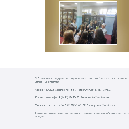
© Саратовский государственный университет генетики, биотехнологии и инженер
имени Н.И. Вавилова.
Адрес: 410012, г. Саратов, пр-кт им. Петра Столыпина, зд. 4, стр. 3.
Контактный телефон: 8 (8452) 23-32-92. E-mail: rector@vavilovsar.ru
Телефон пресс-службы: 8 (8452) 26-06-39. E-mail: pressa@vavilovsar.ru
При полном или частичном копировании материалов портала необходима ссылка н
ресурс.