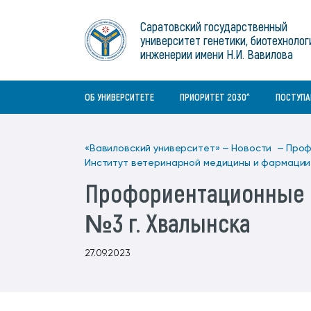
Институты
связям с общественностью
информационного центра
Геральдическая символика
Конференции Вавиловского
Саратовский государственный
Военный учебный центр
Отдел по социальной работе
Нормативные и справочно-
About Saratov
университет генетики, биотехнолог
Информационный блок
университета
Среднее профессиональное
информационные документы
Материально-технические условия
Объединенный совет обучающихся
инженерии имени Н.И. Вавилова
образование
About University
История университета
Научно-технический совет
для ОВЗ и инвалидов
Бакалавриат/специалитет
Contacts
ОБ УНИВЕРСИТЕТЕ
ПРИОРИТЕТ 2030^
ПОСТУП
«Вавиловский университет» —
Новости —
Проф
Институт ветеринарной медицины и фармаци
Профориентационные э
№3 г. Хвалынска
27.09.2023