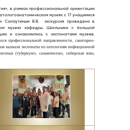
огия», в рамках профессиональной ориентации
атологоанатомическом музеях с 17 учащимися
м Салаутиным В.В. экскурсия проведена в
ком музеях кафедры. Школьники с большой
ю и ознакомились с экспонатами музеев.
ся профессиональной направленности, санитарно-
ков вызвали экспонаты по патологиям инфекционной
тных (туберкулез, сальмонеллез, сибирская язва,