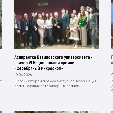
Аспирантка Вавиловского университета -
призер VI Национальной премии
«Серебряный микроскоп»
10.04.2026
0
трудники кафедры морфологии, патологии животных и биологии 
Организатором премии выступила Ассоциация
практикующих ветеринарных врачей.