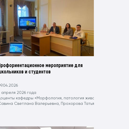
Профориентационное мероприятие для
школьников и студентов
9.04.2026
Вавиловского университета вооружились граблями, мётлами и х
7 апреля 2026 года
доценты кафедры «Морфология, патология животных и биология»
Савина Светлана Валерьевна, Прохорова Татьяна Михайловна, Т