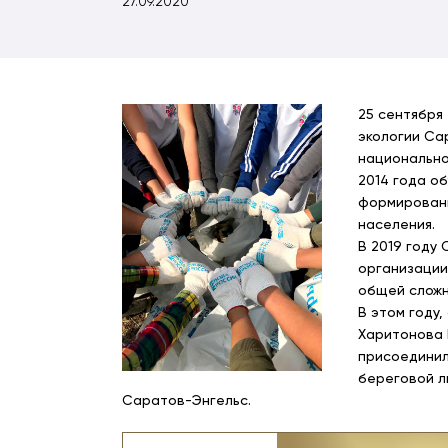
27.09.2020
25 сентября
экологии Са
национально
2014 года о
формировани
населения.
В 2019 году
организации
общей сложн
В этом году
Харитонова 
присоединил
береговой л
Саратов-Энгельс.