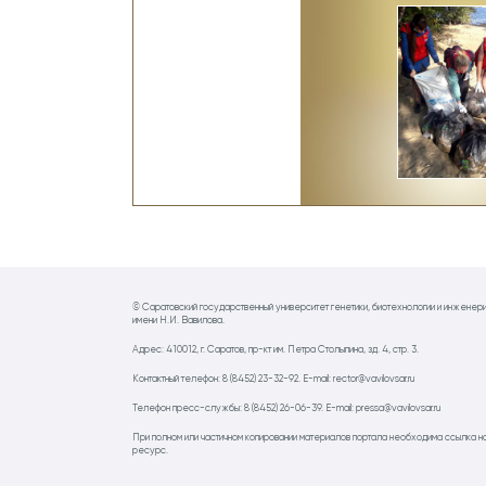
© Саратовский государственный университет генетики, биотехнологии и инженер
имени Н.И. Вавилова.
Адрес: 410012, г. Саратов, пр-кт им. Петра Столыпина, зд. 4, стр. 3.
Контактный телефон: 8 (8452) 23-32-92. E-mail: rector@vavilovsar.ru
Телефон пресс-службы: 8 (8452) 26-06-39. E-mail: pressa@vavilovsar.ru
При полном или частичном копировании материалов портала необходима ссылка н
ресурс.