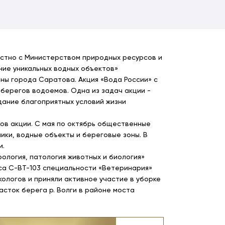
местно с Министерством природных ресурсов и
ние уникальных водных объектов»
ны города Саратова. Акция «Вода России» с
 берегов водоемов. Одна из задач акции -
ание благоприятных условий жизни
ков акции. С мая по октябрь общественные
ики, водные объекты и береговые зоны. В
и.
логия, патология животных и биология»
са С-ВТ-103 специальности «Ветеринария»
логов и приняли активное участие в уборке
сток берега р. Волги в районе моста