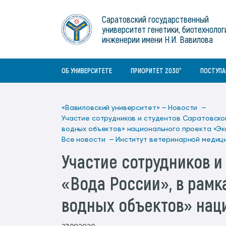
Институты
связям с общественностью
информационного центра
Геральдическая символика
Конференции Вавиловского
Саратовский государственный
Военный учебный центр
Отдел по социальной работе
Нормативные и справочно-
About Saratov
университет генетики, биотехнолог
Информационный блок
университета
Среднее профессиональное
информационные документы
Материально-технические условия
Объединенный совет обучающихся
инженерии имени Н.И. Вавилова
образование
About University
История университета
Научно-технический совет
для ОВЗ и инвалидов
Бакалавриат/специалитет
Contacts
ОБ УНИВЕРСИТЕТЕ
ПРИОРИТЕТ 2030^
ПОСТУП
«Вавиловский университет» —
Новости —
Участие сотрудников и студентов Саратовског
водных объектов» национального проекта «Эк
Все новости —
Институт ветеринарной медиц
Участие сотрудников и
«Вода России», в рам
водных объектов» нац