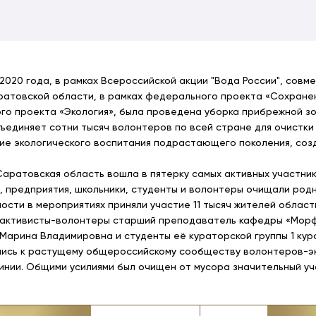
 2020 года, в рамках Всероссийской акции "Вода России", сов
ратовской области, в рамках федерального проекта «Сохране
го проекта «Экология», была проведена уборка прибрежной зо
бъединяет сотни тысяч волонтеров по всей стране для очистки
е экологического воспитания подрастающего поколения, созд
 Саратовская область вошла в пятерку самых активных участни
, предприятия, школьники, студенты и волонтеры очищали родн
ости в мероприятиях приняли участие 11 тысяч жителей област
, активисты-волонтеры старший преподаватель кафедры «Морфо
Марина Владимировна и студенты её кураторской группы 1 кур
ись к растущему общероссийскому сообществу волонтеров-эко
инии. Общими усилиями был очищен от мусора значительный уча