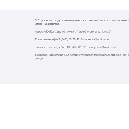
© Саратовский государственный университет генетики, биотехнологии и инженер
имени Н.И. Вавилова.
Адрес: 410012, г. Саратов, пр-кт им. Петра Столыпина, зд. 4, стр. 3.
Контактный телефон: 8 (8452) 23-32-92. E-mail: rector@vavilovsar.ru
Телефон пресс-службы: 8 (8452) 26-06-39. E-mail: pressa@vavilovsar.ru
При полном или частичном копировании материалов портала необходима ссылка н
ресурс.