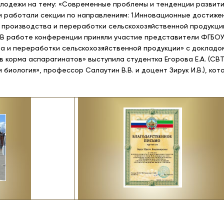
лодежи на тему: «Современные проблемы и тенденции развити
 работали секции по направлениям: 1.Инновационные достиже
я производства и переработки сельскохозяйственной продукции
 В работе конференции приняли участие представители ФГБОУ 
а и переработки сельскохозяйственной продукции» с докладом
в корма аспарагинатов» выступила студентка Егорова Е.А. (СВ
биология», профессор Салаутин В.В. и доцент Зирук И.В.), ко