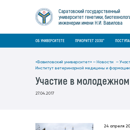
Институты
связям с общественностью
информационного центра
Геральдическая символика
Конференции Вавиловского
Саратовский государственный
Военный учебный центр
Отдел по социальной работе
Нормативные и справочно-
About Saratov
университет генетики, биотехнолог
Информационный блок
университета
Среднее профессиональное
информационные документы
Материально-технические условия
Объединенный совет обучающихся
инженерии имени Н.И. Вавилова
образование
About University
История университета
Научно-технический совет
для ОВЗ и инвалидов
Бакалавриат/специалитет
Contacts
ОБ УНИВЕРСИТЕТЕ
ПРИОРИТЕТ 2030^
ПОСТУП
«Вавиловский университет» —
Новости —
Учас
Институт ветеринарной медицины и фармаци
Участие в молодежном
27.04.2017
24 апреля 2