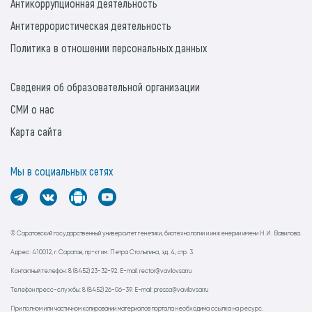
Антикоррупционная деятельность
Антитеррористическая деятельность
Политика в отношении персональных данных
Сведения об образовательной организации
СМИ о нас
Карта сайта
Мы в социальных сетях
© Саратовский государственный университет генетики, биотехнологии и инженерии имени Н.И. Вавилова.
Адрес: 410012, г. Саратов, пр-кт им. Петра Столыпина, зд. 4, стр. 3.
Контактный телефон: 8 (8452) 23-32-92. E-mail: rector@vavilovsar.ru
Телефон пресс-службы: 8 (8452) 26-06-39. E-mail: pressa@vavilovsar.ru
При полном или частичном копировании материалов портала необходима ссылка на ресурс.