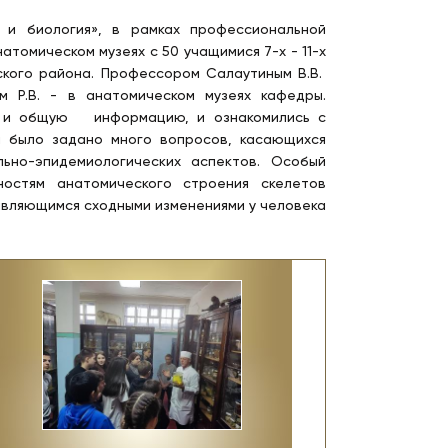
 и биология», в рамках профессиональной
томическом музеях с 50 учащимися 7-х - 11-х
вского района. Профессором Салаутиным В.В.
м Р.В. - в анатомическом музеях кафедры.
ю и общую информацию, и ознакомились с
и было задано много вопросов, касающихся
льно-эпидемиологических аспектов. Особый
остям анатомического строения скелетов
оявляющимся сходными изменениями у человека