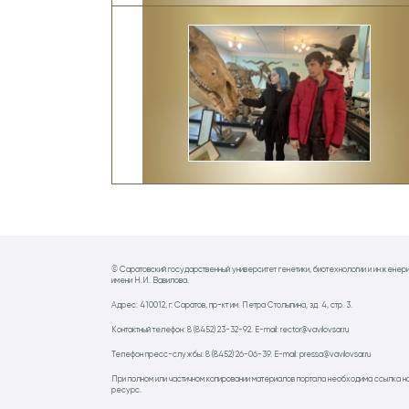
© Саратовский государственный университет генетики, биотехнологии и инженер
имени Н.И. Вавилова.
Адрес: 410012, г. Саратов, пр-кт им. Петра Столыпина, зд. 4, стр. 3.
Контактный телефон: 8 (8452) 23-32-92. E-mail: rector@vavilovsar.ru
Телефон пресс-службы: 8 (8452) 26-06-39. E-mail: pressa@vavilovsar.ru
При полном или частичном копировании материалов портала необходима ссылка н
ресурс.