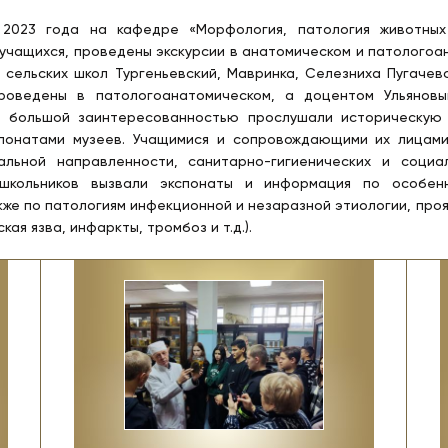
 2023 года на кафедре «Морфология, патология животных
учащихся, проведены экскурсии в анатомическом и патологоана
 сельских школ Тургеньевский, Мавринка, Селезниха Пугаче
проведены в патологоанатомическом, а доцентом Ульяновы
с большой заинтересованностью прослушали историческу
спонатами музеев. Учащимися и сопровождающими их лицам
альной направленности, санитарно-гигиенических и социа
школьников вызвали экспонаты и информация по особенн
акже по патологиям инфекционной и незаразной этиологии, пр
ая язва, инфаркты, тромбоз и т.д.).