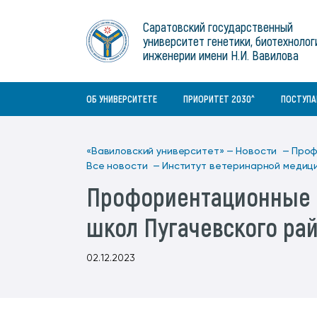
Институты
связям с общественностью
информационного центра
Геральдическая символика
Конференции Вавиловского
Саратовский государственный
Военный учебный центр
Отдел по социальной работе
Нормативные и справочно-
About Saratov
университет генетики, биотехнолог
Информационный блок
университета
Среднее профессиональное
информационные документы
Материально-технические условия
Объединенный совет обучающихся
инженерии имени Н.И. Вавилова
образование
About University
История университета
Научно-технический совет
для ОВЗ и инвалидов
Бакалавриат/специалитет
Contacts
ОБ УНИВЕРСИТЕТЕ
ПРИОРИТЕТ 2030^
ПОСТУП
«Вавиловский университет» —
Новости —
Проф
Все новости —
Институт ветеринарной медиц
Профориентационные э
школ Пугачевского ра
02.12.2023