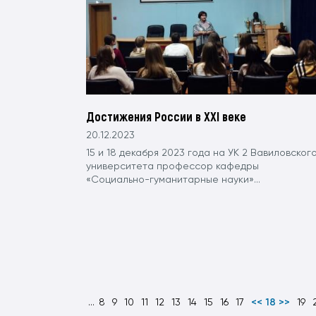
Достижения России в XXI веке
20.12.2023
15 и 18 декабря 2023 года на УК 2 Вавиловског
университета профессор кафедры
«Социально-гуманитарные науки»...
...
8
9
10
11
12
13
14
15
16
17
<< 18 >>
19