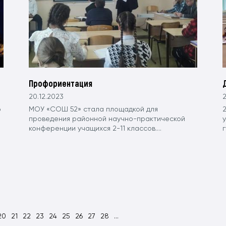
Профориентация
20.12.2023
2
о
МОУ «СОШ 52» стала площадкой для
проведения районной научно-практической
конференции учащихся 2-11 классов....
г
20
21
22
23
24
25
26
27
28
...