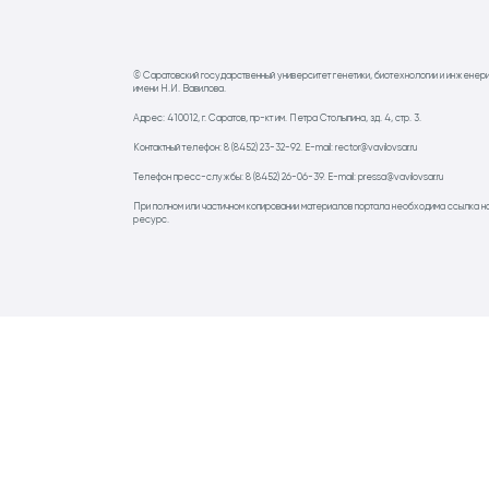
© Саратовский государственный университет генетики, биотехнологии и инженер
имени Н.И. Вавилова.
Адрес: 410012, г. Саратов, пр-кт им. Петра Столыпина, зд. 4, стр. 3.
Контактный телефон: 8 (8452) 23-32-92. E-mail: rector@vavilovsar.ru
Телефон пресс-службы: 8 (8452) 26-06-39. E-mail: pressa@vavilovsar.ru
При полном или частичном копировании материалов портала необходима ссылка н
ресурс.