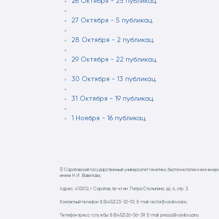
26 Октября - 25 публикац.
27 Октября - 5 публикац.
28 Октября - 2 публикац.
29 Октября - 22 публикац.
30 Октября - 13 публикац.
31 Октября - 19 публикац.
1 Ноября - 16 публикац.
© Саратовский государственный университет генетики, биотехнологии и инженер
имени Н.И. Вавилова.
Адрес: 410012, г. Саратов, пр-кт им. Петра Столыпина, зд. 4, стр. 3.
Контактный телефон: 8 (8452) 23-32-92. E-mail: rector@vavilovsar.ru
Телефон пресс-службы: 8 (8452) 26-06-39. E-mail: pressa@vavilovsar.ru