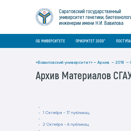
Институты
связям с общественностью
информационного центра
Геральдическая символика
Конференции Вавиловского
Саратовский государственный
Военный учебный центр
Отдел по социальной работе
Нормативные и справочно-
About Saratov
университет генетики, биотехнолог
Информационный блок
университета
Среднее профессиональное
информационные документы
Материально-технические условия
Объединенный совет обучающихся
инженерии имени Н.И. Вавилова
образование
About University
История университета
Научно-технический совет
для ОВЗ и инвалидов
Бакалавриат/специалитет
Contacts
ОБ УНИВЕРСИТЕТЕ
ПРИОРИТЕТ 2030^
ПОСТУП
«Вавиловский университет» —
Архив —
2018 —
Архив Материалов СГА
1 Октября - 17 публикац.
2 Октября - 6 публикац.