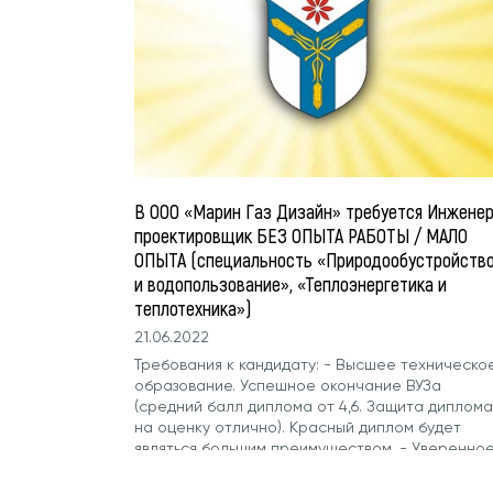
В ООО «Марин Газ Дизайн» требуется Инженер
проектировщик БЕЗ ОПЫТА РАБОТЫ / МАЛО
ОПЫТА (специальность «Природообустройств
и водопользование», «Теплоэнергетика и
теплотехника»)
21.06.2022
Требования к кандидату: - Высшее техническо
образование. Успешное окончание ВУЗа
(средний балл диплома от 4,6. Защита диплома
на оценку отлично). Красный диплом будет
являться большим преимуществом. - Уверенно
желание работать, учиться и развиваться. -
Свободное владение ПК, знание AutoCAD, MS