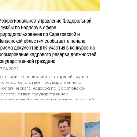
Межрегиональное управление Федеральной
службы по надзору в сфере
природопользования по Саратовской и
Пензенской областям сообщает о начале
приема документов для участия в конкурсе на
формирование кадрового резерва должностей
государственной гражданс
7.06.2022
Категория «специалисты» старшей группы
должностей в: отдел государственного
экологического надзора по Саратовской
области; отдел государственной
экологической экспертизы и разрешительной
деятельности. Срок представления документов:
 22 июня 2022 г. по 12.07.2022 г. (включительно).