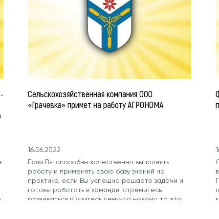
-
Сельскохозяйственная компания ООО
«Грачевка» примет на работу АГРОНОМА
о
16.06.2022
1
е
Если Вы способны качественно выполнять
работу и применять свою базу знаний на
в
практике, если Вы успешно решаете задачи и
готовы работать в команде, стремитесь
е
развиваться и учитесь чему-то новому, то это
место для Вас.