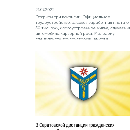
21.07.2022
Открыты три вакансии. Официальное
трудоустройство, высокая заработная плата о
50 тыс. руб., благоустроенное жилье, служебны
автомобиль, карьерный рост. Молодому
специалисту, трудоустроившемуся в
сельскохозяйственную организацию,
полагается выплата от Минсельхоза
Саратовской области в размере 320 тыс. руб.
ООО "Золотой век" расположено в
Балаковском районе Саратовской области.
В Саратовской дистанции гражданских