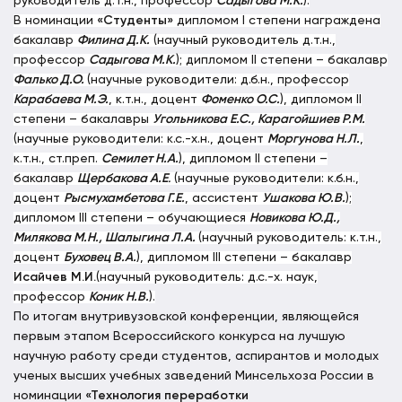
руководитель д.т.н., профессор
Садыгова М.К.
).
В номинации
«Студенты»
дипломом
I
степени награждена
бакалавр
Филина Д.К.
(научный руководитель д.т.н.,
профессор
Садыгова М.К.
); дипломом II степени – бакалавр
Фалько Д.О.
(научные руководители: д.б.н., профессор
Карабаева М.Э.
, к.т.н., доцент
Фоменко О.С.
), дипломом II
степени – бакалавры
Угольникова Е.С., Карагойшиев Р.М.
(научные руководители: к.с.-х.н., доцент
Моргунова Н.Л.
,
к.т.н., ст.преп.
Семилет Н.А.
), дипломом II степени –
бакалавр
Щербакова А.Е
.
(научные руководители: к.б.н.,
доцент
Рысмухамбетова Г.Е.
, ассистент
Ушакова Ю.В.
);
дипломом III степени – обучающиеся
Новикова Ю.Д.,
Милякова М.Н., Шалыгина Л.А.
(научный руководитель: к.т.н.,
доцент
Буховец В.А.
), дипломом III степени – бакалавр
Исайчев М.И.
(научный руководитель: д.с.-х. наук,
профессор
Коник Н.В.
).
По итогам внутривузовской конференции, являющейся
первым этапом Всероссийского конкурса на лучшую
научную работу среди студентов, аспирантов и молодых
ученых высших учебных заведений Минсельхоза России в
номинации
«Технология переработки