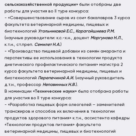
сельскохозяйственной продукции»
были отобраны две
работы для участия во II туре конкурса:
- «Совершенствование сыров из сои» бакалавров 3 курса
факультета ветеринарной медицины, пищевых и
биотехнологий
Угольниковой Е.С., Карагойшиева Р.М.
(научные руководители: к.с.-х.н., доцент
Моргунова Н.Л.
,
к.т.н., ст.преп.
Семилет Н.А.
)
-
«Производство пищевой добавки из семян амаранта и
перспективы ее использования в технологии продукта
диетического профилактического питания» магистра 2
курса факультета ветеринарной медицины, пищевых и
биотехнологий
Перепечиной А.И.
(научный руководитель
д.т.н., профессор
Неповинных Н.В.
)
.
В номинации
«Технические науки»
была отобрана работы
для участия во II туре конкурса:
- «Разработка пищевых форм олеогелей – заменителей
трансжиров и способов их включения в технологии
продуктов здорового питания» к.т.н., ассистента кафедры
«Технологии продуктов питания» факультета
ветеринарной медицины, пищевых и биотехнологий