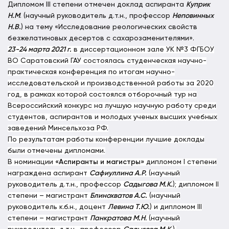
Дипломом III степени отмечен доклад аспиранта
Куприк
Н.М
. (научный руководитель д.т.н., профессор
Неповинных
Н.В.
) на тему «Исследование реологических свойств
безжелатиновых десертов с сахарозаменителями».
23-24 марта 2021 г.
в диссертационном зале УК №3 ФГБОУ
ВО Саратовский ГАУ состоялась студенческая научно-
практическая конференция по итогам научно-
исследовательской и производственной работы за 2020
год, в рамках которой состоялся отборочный тур на
Всероссийский конкурс на лучшую научную работу среди
студентов, аспирантов и молодых ученых высших учебных
заведений Минсельхоза РФ.
По результатам работы конференции лучшие доклады
были отмечены дипломами.
В номинации
«
Аспиранты и магистры
»
д
ипломом I степени
награждена аспирант
Сафиуллина А.Р.
(научный
руководитель д.т.н., профессор
Садыгова М.К.
); дипломом II
степени – магистрант
Блинохватов А.С.
(научный
руководитель к.б.н., доцент
Левина Т.Ю.
)
и дипломом
III
степени – магистрант
Панкратова М.Н
.
(научный