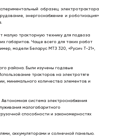
кспериментальный образец электротрактора
рудование, энергоснабжение и роботизация»
.
ют малую тракторную технику для подвоза
их габаритов. Чаще всего для таких работ
мер, модели Беларус МТЗ 320, «Русич Т-21»,
ого района. Были изучены годовые
Использование тракторов на электротяге
ии, минимального количества элементов и
. Автономная система электроснабжения
луживания малогабаритного
грузочной способности и закономерностях
ями, аккумуляторами и солнечной панелью.