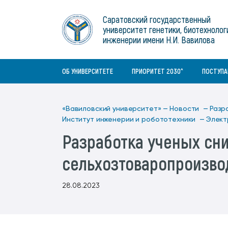
Институты
связям с общественностью
информационного центра
Геральдическая символика
Конференции Вавиловского
Саратовский государственный
Военный учебный центр
Отдел по социальной работе
Нормативные и справочно-
About Saratov
университет генетики, биотехнолог
Информационный блок
университета
Среднее профессиональное
информационные документы
Материально-технические условия
Объединенный совет обучающихся
инженерии имени Н.И. Вавилова
образование
About University
История университета
Научно-технический совет
для ОВЗ и инвалидов
Бакалавриат/специалитет
Contacts
ОБ УНИВЕРСИТЕТЕ
ПРИОРИТЕТ 2030^
ПОСТУП
«Вавиловский университет» —
Новости —
Разр
Институт инженерии и робототехники —
Элект
Разработка ученых сн
сельхозтоваропроизво
28.08.2023