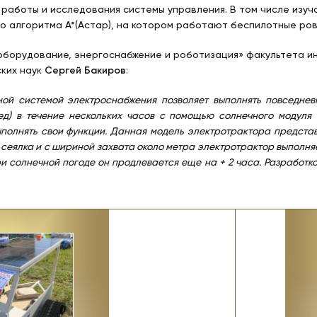
 работы и исследования системы управления. В том числе изу
о алгоритма A*(Астар), на котором работают беспилотные ро
оборудование, энергоснабжение и роботизация» факультета и
ских наук
Сергей Бакиров
:
ой системой электроснабжения позволяет выполнять повседневн
ед) в течение нескольких часов с помощью солнечного модуля
полнять свои функции. Данная модель электротрактора предста
сеялка и с шириной захвата около метра электротрактор выполняе
ри солнечной погоде он продлевается еще на + 2 часа. Разработк