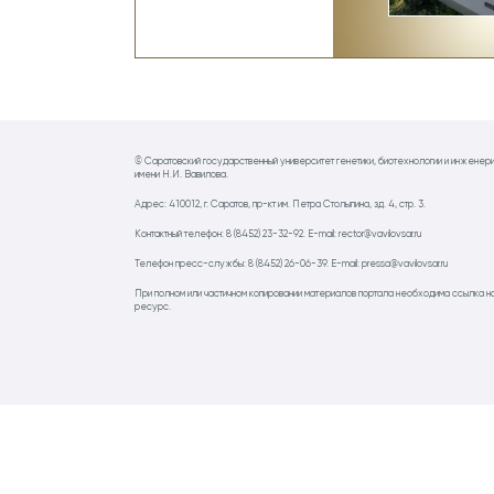
© Саратовский государственный университет генетики, биотехнологии и инженер
имени Н.И. Вавилова.
Адрес: 410012, г. Саратов, пр-кт им. Петра Столыпина, зд. 4, стр. 3.
Контактный телефон: 8 (8452) 23-32-92. E-mail: rector@vavilovsar.ru
Телефон пресс-службы: 8 (8452) 26-06-39. E-mail: pressa@vavilovsar.ru
При полном или частичном копировании материалов портала необходима ссылка н
ресурс.