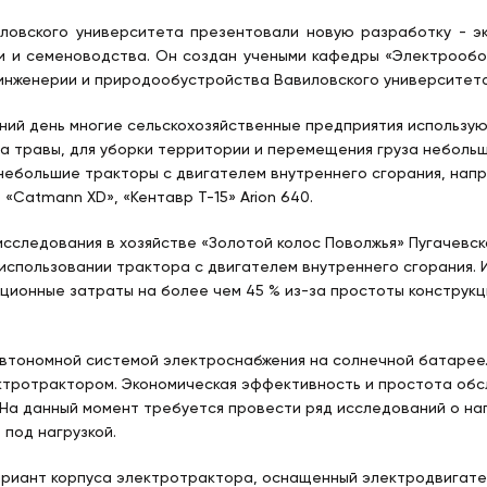
ловского университета презентовали новую разработку - э
и и семеноводства. Он создан учеными кафедры «Электрообо
инженерии и природообустройства Вавиловского университета
ний день многие сельскохозяйственные предприятия использу
са травы, для уборки территории и перемещения груза небольш
небольшие тракторы с двигателем внутреннего сгорания, напри
, «Catmann XD», «Кентавр Т-15» Arion 640.
сследования в хозяйстве «Золотой колос Поволжья» Пугачевск
использовании трактора с двигателем внутреннего сгорания. 
ционные затраты на более чем 45 % из-за простоты конструкц
втономной системой электроснабжения на солнечной батарее
ктротрактором. Экономическая эффективность и простота обс
На данный момент требуется провести ряд исследований о на
 под нагрузкой.
риант корпуса электротрактора, оснащенный электродвигател