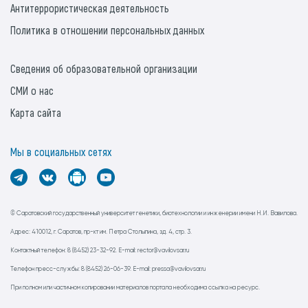
Антитеррористическая деятельность
Политика в отношении персональных данных
Сведения об образовательной организации
СМИ о нас
Карта сайта
Мы в социальных сетях
© Саратовский государственный университет генетики, биотехнологии и инженерии имени Н.И. Вавилова.
Адрес: 410012, г. Саратов, пр-кт им. Петра Столыпина, зд. 4, стр. 3.
Контактный телефон: 8 (8452) 23-32-92. E-mail: rector@vavilovsar.ru
Телефон пресс-службы: 8 (8452) 26-06-39. E-mail: pressa@vavilovsar.ru
При полном или частичном копировании материалов портала необходима ссылка на ресурс.