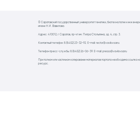
© Саратовский государственный университет генетики, биотехнологии и инженер
имени Н.И. Вавилова.
Адрес: 410012, г. Саратов, пр-кт им. Петра Столыпина, зд. 4, стр. 3.
Контактный телефон: 8 (8452) 23-32-92. E-mail: rector@vavilovsar.ru
Телефон пресс-службы: 8 (8452) 26-06-39. E-mail: pressa@vavilovsar.ru
При полном или частичном копировании материалов портала необходима ссылка н
ресурс.