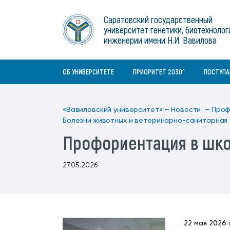
Институты
связям с общественностью
информационного центра
Геральдическая символика
Конференции Вавиловского
Саратовский государственный
Военный учебный центр
Отдел по социальной работе
Нормативные и справочно-
About Saratov
университет генетики, биотехнолог
Информационный блок
университета
Среднее профессиональное
информационные документы
Материально-технические условия
Объединенный совет обучающихся
инженерии имени Н.И. Вавилова
образование
About University
История университета
Научно-технический совет
для ОВЗ и инвалидов
Бакалавриат/специалитет
Contacts
ОБ УНИВЕРСИТЕТЕ
ПРИОРИТЕТ 2030^
ПОСТУП
«Вавиловский университет» —
Новости —
Проф
Болезни животных и ветеринарно-санитарная
Профориентация в шко
27.05.2026
22 мая 2026