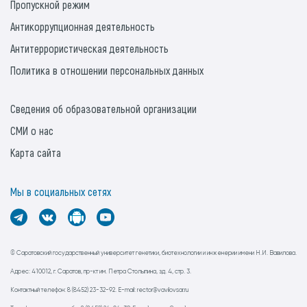
Пропускной режим
Антикоррупционная деятельность
Антитеррористическая деятельность
Политика в отношении персональных данных
Сведения об образовательной организации
СМИ о нас
Карта сайта
Мы в социальных сетях
© Саратовский государственный университет генетики, биотехнологии и инженерии имени Н.И. Вавилова.
Адрес: 410012, г. Саратов, пр-кт им. Петра Столыпина, зд. 4, стр. 3.
Контактный телефон: 8 (8452) 23-32-92. E-mail: rector@vavilovsar.ru