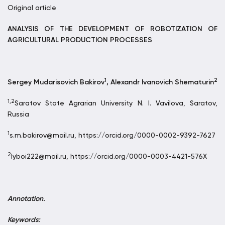
Оriginal article
ANALYSIS OF THE DEVELOPMENT OF ROBOTIZATION OF
AGRICULTURAL PRODUCTION PROCESSES
1
2
Sergey Mudarisovich Bakirov
, Alexandr Ivanovich Shematurin
1,2
Saratov State Agrarian University N. I. Vavilova, Saratov,
Russia
1
s.m.bakirov@mail.ru, https://orcid.org/0000-0002-9392-7627
2
lyboi222@mail.ru, https://orcid.org/0000-0003-4421-576X
Annotation.
Keywords: