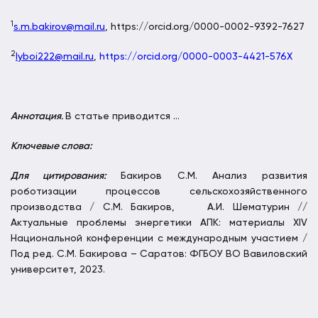
1
s.m.bakirov@mail.ru
, https://orcid.org/0000-0002-9392-7627
2
lyboi222@mail.ru
,
https://orcid.org/0000-0003-4421-576X
Аннотация
.
В статье приводится …
Ключевые слова:
Для цитирования:
Бакиров С.М. Анализ развития
роботизации процессов сельскохозяйственного
производства / С.М. Бакиров, А.И. Шематурин //
Актуальные проблемы энергетики АПК: материалы XIV
Национальной конференции с международным участием /
Под ред. C.М. Бакирова – Саратов: ФГБОУ ВО Вавиловский
университет, 2023.