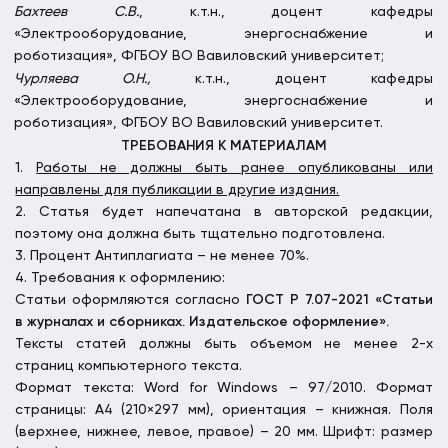
Бахтеев С.В.
,
к.т.н.,
доцент кафедры
«Электрооборудование, энергоснабжение и
роботизация», ФГБОУ ВО Вавиловский университет;
Чурляева О.Н.,
к.т.н., доцент кафедры
«Электрооборудование, энергоснабжение и
роботизация», ФГБОУ ВО Вавиловский университет.
ТРЕБОВАНИЯ К МАТЕРИАЛАМ
1.
Работы не должны быть ранее опубликованы или
направлены для публикации в другие издания.
2. Статья будет напечатана в авторской редакции,
поэтому она должна быть тщательно подготовлена.
3. Процент Антиплагиата – не менее 70%.
4. Требования к оформлению:
Статьи оформляются согласно
ГОСТ Р 7.07-2021 «Статьи
в журналах и сборниках. Издательское оформление».
Тексты статей должны быть объемом не менее 2-х
страниц компьютерного текста.
Формат текста: Word for Windows – 97/2010. Формат
страницы: А4 (210×297 мм), ориентация – книжная. Поля
(верхнее, нижнее, левое, правое) – 20 мм. Шрифт: размер