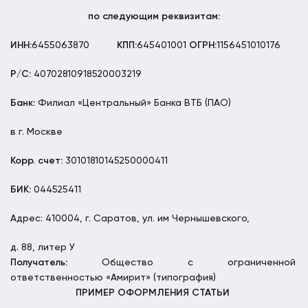
по следующим реквизитам:
ИНН:
6455063870
КПП:
645401001
ОГРН:
1156451010176
Р/С:
40702810918520003219
Банк:
Филиал «Центральный» Банка ВТБ (ПАО)
в г. Москве
Корр. счет:
30101810145250000411
БИК:
044525411
Адрес: 410004, г. Саратов, ул. им Чернышевского,
д. 88, литер У
Получатель:
Общество с ограниченной
ответственностью «Амирит» (типография)
ПРИМЕР ОФОРМЛЕНИЯ СТАТЬИ