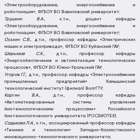
«Электрооборудование, энергоснабжение и
роботизация», ФГБОУ ВО Вавиловский университет;
Трушкин В
.
А
., к.т.н., доцент кафедры
«Электрооборудование, энергоснабжение и
роботизация», ФГБОУ ВО Вавиловский университет;
Оськин С.В.
, д.т.н., профессор кафедры «Электрических
машин и электропривода», ФГБОУ ВО Кубанский ГАУ;
Шерьязов С.К.
, д.т.н., профессор кафедры
«Энергообеспечение и автоматизация технологических
процессов», ФГБОУ ВО Южно-Уральский ГАУ;
Угаров Г.Г.
, д.т.н., профессор кафедры «Электроснабжение
промышленных предприятий» Камышинский
технологический институт (филиал) ВолгГТУ;
Каргин В.А.
, д.т.н., профессор кафедры
«Автоматизированные системы управления
биотехнологическими процессами» Российского
биотехнологического университета (РОСБИОТЕХ);
Садыкова Л.
А
., к.т.н., ассоциированный профессор кафедры
«Техника и технологии» Западно-Казахстанского
инновационно-технологического университета;