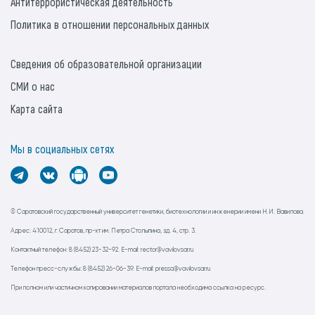
Антитеррористическая деятельность
Политика в отношении персональных данных
Сведения об образовательной организации
СМИ о нас
Карта сайта
Мы в социальных сетях
© Саратовский государственный университет генетики, биотехнологии и инженерии имени Н.И. Вавилова.
Адрес: 410012, г. Саратов, пр-кт им. Петра Столыпина, зд. 4, стр. 3.
Контактный телефон: 8 (8452) 23-32-92. E-mail: rector@vavilovsar.ru
Телефон пресс-службы: 8 (8452) 26-06-39. E-mail: pressa@vavilovsar.ru
При полном или частичном копировании материалов портала необходима ссылка на ресурс.