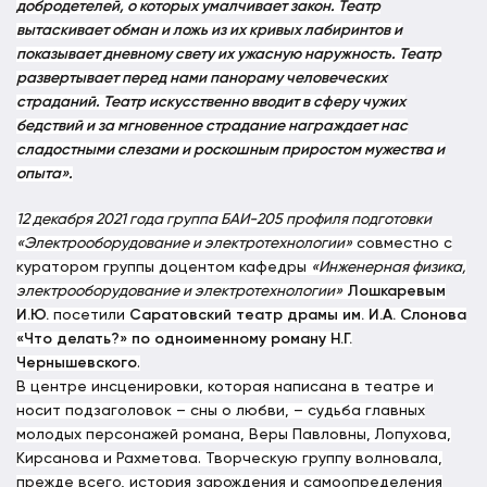
добродетелей, о которых умалчивает закон. Театр
вытаскивает обман и ложь из их кривых лабиринтов и
показывает дневному свету их ужасную наружность. Театр
развертывает перед нами панораму человеческих
страданий. Театр искусственно вводит в сферу чужих
бедствий и за мгновенное страдание награждает нас
сладостными слезами и роскошным приростом мужества и
опыта».
12 декабря 2021 года группа БАИ-205 профиля подготовки
«Электрооборудование и электротехнологии»
совместно с
куратором группы доцентом кафедры
«Инженерная физика,
электрооборудование и электротехнологии»
Лошкаревым
И.Ю.
посетили
Саратовский театр драмы им. И.А. Слонова
«Что делать?» по одноименному роману Н.Г.
Чернышевского
.
В центре инсценировки, которая написана в театре и
носит подзаголовок – сны о любви, – судьба главных
молодых персонажей романа, Веры Павловны, Лопухова,
Кирсанова и Рахметова. Творческую группу волновала,
прежде всего, история зарождения и самоопределения