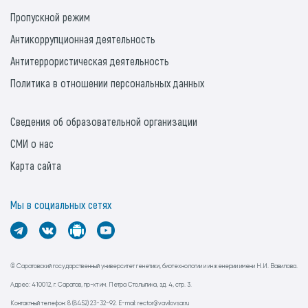
Пропускной режим
Антикоррупционная деятельность
Антитеррористическая деятельность
Политика в отношении персональных данных
Сведения об образовательной организации
СМИ о нас
Карта сайта
Мы в социальных сетях
© Саратовский государственный университет генетики, биотехнологии и инженерии имени Н.И. Вавилова.
Адрес: 410012, г. Саратов, пр-кт им. Петра Столыпина, зд. 4, стр. 3.
Контактный телефон: 8 (8452) 23-32-92. E-mail: rector@vavilovsar.ru