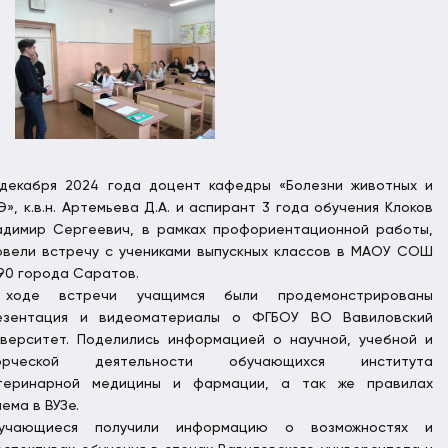
 декабря 2024 года доцент кафедры «Болезни животных и
», к.в.н. Артемьева Д.А. и аспирант 3 года обучения Клоков
адимир Сергеевич, в рамках профориентационной работы,
овели встречу с учениками выпускных классов в МАОУ СОШ
90 города Саратов.
ходе встречи учащимся были продемонстрированы
езентация и видеоматериалы о ФГБОУ ВО Вавиловский
иверситет. Поделились информацией о научной, учебной и
орческой деятельности обучающихся института
теринарной медицины и фармации, а так же правилах
ема в ВУЗе.
учающиеся получили информацию о возможностях и