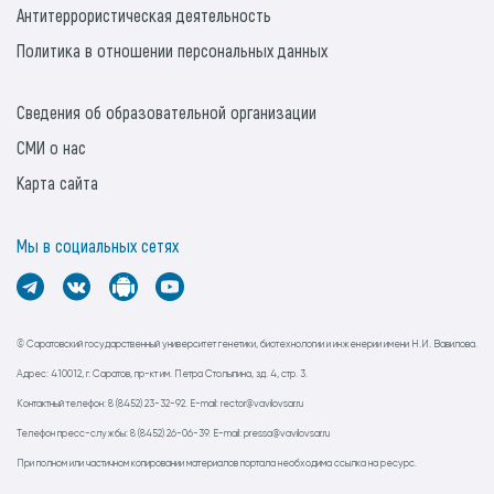
Антитеррористическая деятельность
Политика в отношении персональных данных
Сведения об образовательной организации
СМИ о нас
Карта сайта
Мы в социальных сетях
© Саратовский государственный университет генетики, биотехнологии и инженерии имени Н.И. Вавилова.
Адрес: 410012, г. Саратов, пр-кт им. Петра Столыпина, зд. 4, стр. 3.
Контактный телефон: 8 (8452) 23-32-92. E-mail: rector@vavilovsar.ru
Телефон пресс-службы: 8 (8452) 26-06-39. E-mail: pressa@vavilovsar.ru
При полном или частичном копировании материалов портала необходима ссылка на ресурс.