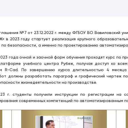
глашения №7 от 23.12.2022 г. между ФГБОУ ВО Вавиловский у
Ж» в 2023 году стартует реализация крупного образовател
 по безопасности, а именно по проектированию автоматизиро
2023 года очной и заочной форм обучения проходят курс по 
платформе учебного центра Рубеж, получая доступ ко все
м R-Cad. По завершению курса длительностью 4 месяца 
бот должны разработать параграф и графический чертеж п
опасности жизнедеятельности на производстве.
3 г. студенты получили инструкции по регистрации на с
ирования современных компетенций по автоматизированным п