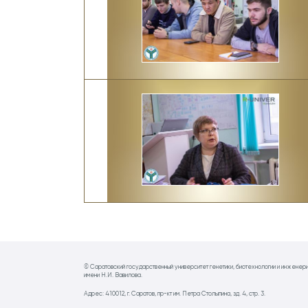
© Саратовский государственный университет генетики, биотехнологии и инженер
имени Н.И. Вавилова.
Адрес: 410012, г. Саратов, пр-кт им. Петра Столыпина, зд. 4, стр. 3.