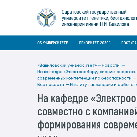
Институты
связям с общественностью
информационного центра
Геральдическая символика
Конференции Вавиловского
Саратовский государственный
Военный учебный центр
Отдел по социальной работе
Нормативные и справочно-
About Saratov
университет генетики, биотехнолог
Информационный блок
университета
Среднее профессиональное
информационные документы
Материально-технические условия
Объединенный совет обучающихся
инженерии имени Н.И. Вавилова
образование
About University
История университета
Научно-технический совет
для ОВЗ и инвалидов
Бакалавриат/специалитет
Contacts
ОБ УНИВЕРСИТЕТЕ
ПРИОРИТЕТ 2030^
ПОСТУП
«Вавиловский университет» —
Новости —
На кафедре «Электрооборудование, энергосн
современных компетенций по безопасности —
Все новости —
Институт инженерии и роботот
На кафедре «Электроо
совместно с компание
формирования совреме