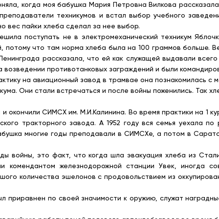
а, когда моя бабушка Мария Петровна Вилкова рассказала мне
преподаватели техникумов и встал выбор учебного заведен
но вес пайки хлеба сделал за нее выбор.
 поступать не в электромеханический техникум Яблочкова
, потому что там норма хлеба была на 100 граммов больше. В
Ленинграда рассказала, что ей как служащей выдавали всего 
на возведении противотанковых заграждений и были командиро
рактику на авиационный завод в трамвае она познакомилась с
кума. Они стали встречаться и после войны поженились. Так х
окончили СИМСХ им. М.И.Калинина. Во время практики на 1 к
ского тракторного завода. А 1952 году вся семья уехала по
абушка многие годы преподавали в СИМСХе, а потом в Сарато
войны, это факт, что когда шла эвакуация хлеба из Стали
чи комендантом железнодорожной станции Увек, иногда со
шого количества эшелонов с продовольствием из оккупирован
приравнен по своей значимости к оружию, служат наградны