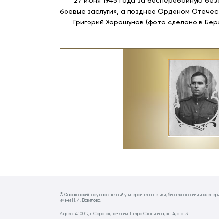
27 июня 1945 года за бесперебойную безав
боевые заслуги», а позднее Орденом Отечест
Григорий Хорошунов (фото сделано в Берли
Белова Мари
© Саратовский государственный университет генетики, биотехнологии и инженер
имени Н.И. Вавилова.
Адрес: 410012, г. Саратов, пр-кт им. Петра Столыпина, зд. 4, стр. 3.