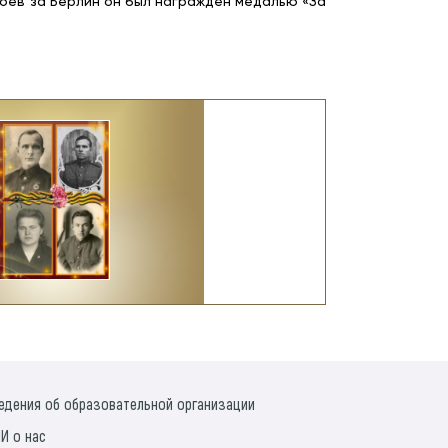
ев за Берлин он был награжден медалью «За
едения об образовательной организации
И о нас