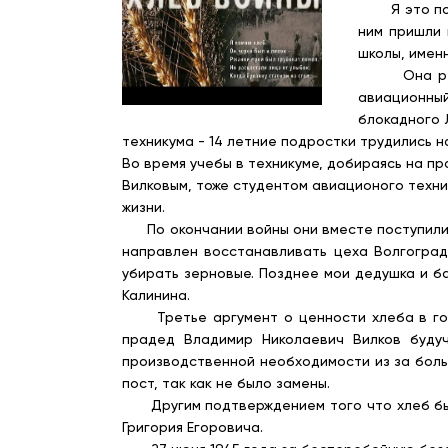
Я это понял
ним пришли 
школы, имен
Она решила
авиационный
блокадного 
техникума - 14 летние подростки трудились 
Во время учебы в техникуме, добираясь на п
Вилковым, тоже студентом авиационого техни
жизни.
По окончании войны они вместе поступили и 
направлен восстанавливать цеха Волгоград
убирать зерновые. Позднее мои дедушка и б
Калинина.
Третье аргумент о ценности хлеба в годы 
прадед Владимир Николаевич Вилков буду
производственной необходимости из за боль
пост, так как не было замены.
Другим подтверждением того что хлеб был 
Григория Егоровича.