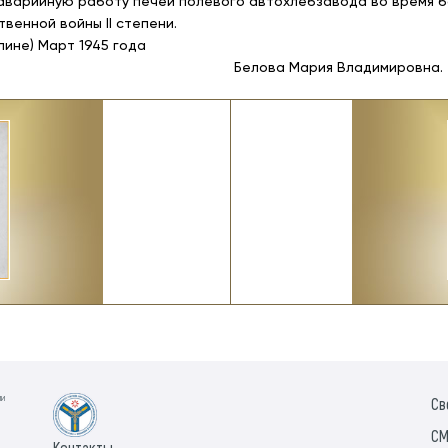
арийную работу печей полевого автохлебзавода во время бо
венной войны II степени.
не) Март 1945 года
я Владимировна.
ии
Св
СМ
Контакты