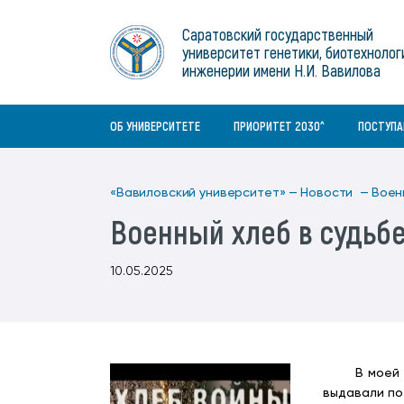
Институты
связям с общественностью
информационного центра
Геральдическая символика
Конференции Вавиловского
Саратовский государственный
Военный учебный центр
Отдел по социальной работе
Нормативные и справочно-
About Saratov
университет генетики, биотехнолог
Информационный блок
университета
Среднее профессиональное
информационные документы
Материально-технические условия
Объединенный совет обучающихся
инженерии имени Н.И. Вавилова
образование
About University
История университета
Научно-технический совет
для ОВЗ и инвалидов
Бакалавриат/специалитет
Contacts
ОБ УНИВЕРСИТЕТЕ
ПРИОРИТЕТ 2030^
ПОСТУП
«Вавиловский университет» —
Новости —
Воен
Военный хлеб в судьб
10.05.2025
В моей семь
выдавали по