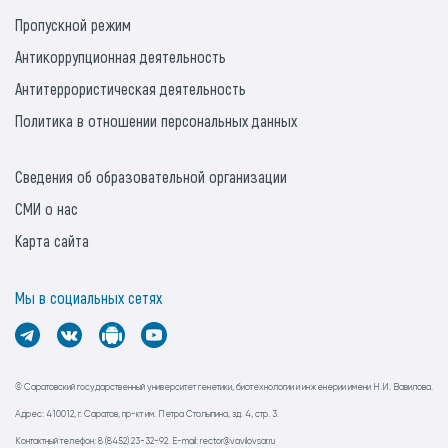
Пропускной режим
Антикоррупционная деятельность
Антитеррористическая деятельность
Политика в отношении персональных данных
Сведения об образовательной организации
СМИ о нас
Карта сайта
Мы в социальных сетях
© Саратовский государственный университет генетики, биотехнологии и инженерии имени Н.И. Вавилова.
Адрес: 410012, г. Саратов, пр-кт им. Петра Столыпина, зд. 4, стр. 3.
Контактный телефон: 8 (8452) 23-32-92. E-mail: rector@vavilovsar.ru