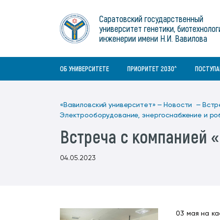
Институты
связям с общественностью
информационного центра
Геральдическая символика
Конференции Вавиловского
Саратовский государственный
Военный учебный центр
Отдел по социальной работе
Нормативные и справочно-
About Saratov
университет генетики, биотехнолог
Информационный блок
университета
Среднее профессиональное
информационные документы
Материально-технические условия
Объединенный совет обучающихся
инженерии имени Н.И. Вавилова
образование
About University
История университета
Научно-технический совет
для ОВЗ и инвалидов
Бакалавриат/специалитет
Contacts
ОБ УНИВЕРСИТЕТЕ
ПРИОРИТЕТ 2030^
ПОСТУП
«Вавиловский университет» —
Новости —
Встр
Электрооборудование, энергоснабжение и ро
Встреча с компанией 
04.05.2023
03 мая на к