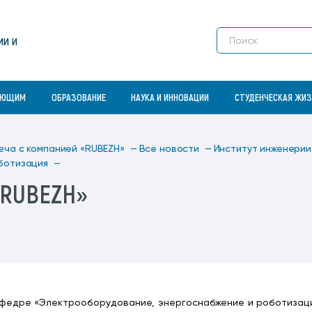
Платные образовательные услуги
студенческая организация
Конкурс на замещение должностей
свидетельства)
Электронные ресурсы для людей с
профессорско-преподавательского
ограниченными возможностями
Профессионально-общественная
Студенческие специализированные
Сектор патентования результатов
Dormitories
состава
здоровья
ии и
Магистратура
аккредитация
отряды
научно-исследовательской
Enrollment
Контактная информация
деятельности
Контактная информация
Аспирантура
Размер платы за проживание в
Учебное подразделение
студенческих общежитиях
«Спортивный комплекс»
Fields of Study for higher education
АЮЩИМ
ОБРАЗОВАНИЕ
НАУКА И ИННОВАЦИИ
СТУДЕНЧЕСКАЯ ЖИ
еча с компанией «RUBEZH» —
Все новости —
Институт инженерии
ботизация —
«RUBEZH»
афедре «Электрооборудование, энергоснабжение и роботизац