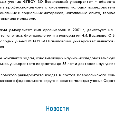
дых ученых
ФГБОУ ВО Вавиловский университет
- обществе
ать профессиональному становлению молодых исследователе
ональных и социальных интересов, накоплению опыта, творч
тенциала молодежи.
ий университет был организован в 2001 г, действует на 
а генетики, биотехнологии и инженерии им Н.И. Вавилова. С 
молодых ученых ФГБОУ ВО Вавиловский университет является 
ля.
е комплекса задач, охватывающих научно-исследовательску
иков университета возрастом до 35 лет и докторов наук униве
ловского университета входят в состав Всероссийского сов
олжского федерального округа и совета молодых ученых Сарат
Новости