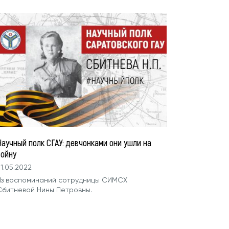
Научный полк СГАУ: девчонками они ушли на
войну
1.05.2022
Из воспоминаний сотрудницы СИМСХ
Сбитневой Нины Петровны.