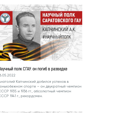
аучный полк СГАУ: он погиб в разведке
6.05.2022
Анатолий Капчинский добился успехов в
конькобежном спорте – он двукратный чемпион
ССР 1935 и 1936 гг., абсолютный чемпион
ССР 1941 г., рекордсмен.