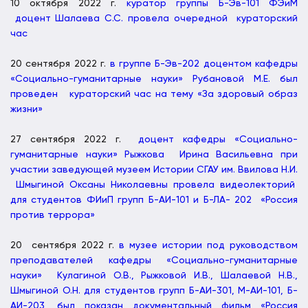
10 октября 2022 г.
куратор группы Б-Эв-101 ФЭиМ
доцент Шалаева С.С. провела очередной кураторский
час
20 сентября 2022 г.
в группе Б-Эв-202 доцентом кафедры
«Социально-гуманитарные науки» Рубановой М.Е. был
проведен кураторский час на тему «За здоровый образ
жизни»
27 сентября 2022 г.
доцент кафедры «Социально-
гуманитарные науки» Рыжкова Ирина Васильевна при
участии заведующей музеем Истории СГАУ им. Ввилова Н.И.
Шмыгиной Оксаны Николаевны провела видеолекторий
для студентов ФИиП групп Б-АИ-101 и Б-ЛА- 202 «Россия
против террора»
20 сентября 2022 г.
в музее истории под руководством
преподавателей кафедры «Социально-гуманитарные
науки» Кулагиной О.В., Рыжковой И.В., Шалаевой Н.В.,
Шмыгиной О.Н. для студентов групп Б-АИ-301, М-АИ-101, Б-
АИ-203, был показан документальный фильм «Россия