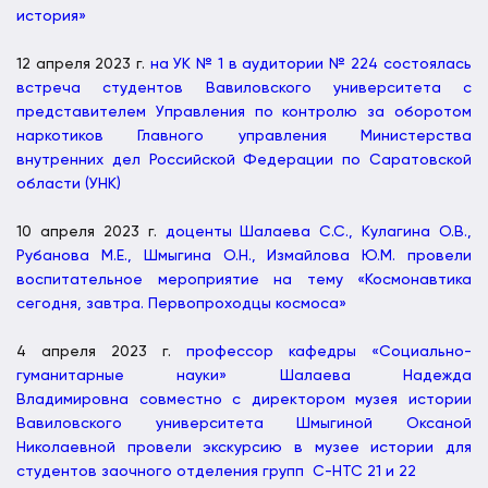
история»
12 апреля 2023 г.
на УК № 1 в аудитории № 224 состоялась
встреча студентов Вавиловского университета с
представителем Управления по контролю за оборотом
наркотиков Главного управления Министерства
внутренних дел Российской Федерации по Саратовской
области (УНК)
10 апреля 2023 г.
доценты Шалаева С.С., Кулагина О.В.,
Рубанова М.Е., Шмыгина О.Н., Измайлова Ю.М. провели
воспитательное мероприятие на тему «Космонавтика
сегодня, завтра. Первопроходцы космоса»
4 апреля 2023 г.
профессор кафедры «Социально-
гуманитарные науки» Шалаева Надежда
Владимировна совместно с директором музея истории
Вавиловского университета Шмыгиной Оксаной
Николаевной провели экскурсию в музее истории для
студентов заочного отделения групп С-НТС 21 и 22