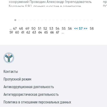
сооружений Проводин Александр (преподаватель
пр
Болдумак Е.В.) принял участие в олимпиаде...
ПО
...
47
48
49
50
51
52
53
54
55
56
<< 57 >>
58
59
60
61
62
63
64
65
66
67
...
Контакты
Пропускной режим
Антикоррупционная деятельность
Антитеррористическая деятельность
Политика в отношении персональных данных