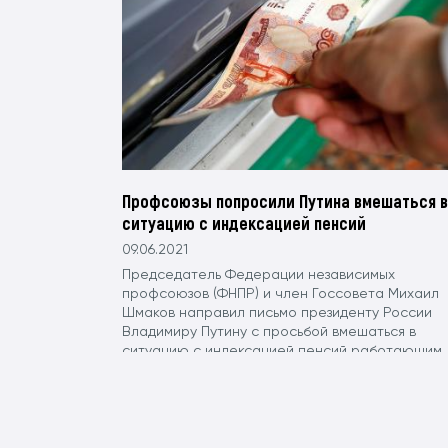
Профсоюзы попросили Путина вмешаться в
ситуацию с индексацией пенсий
09.06.2021
Председатель Федерации независимых
профсоюзов (ФНПР) и член Госсовета Михаил
Шмаков направил письмо президенту России
Владимиру Путину с просьбой вмешаться в
ситуацию с индексацией пенсий работающим
пенсионерам. Письмо опубликовано на сайте
ФНПР.