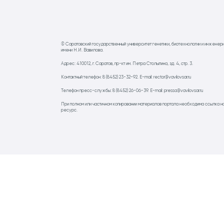
© Саратовский государственный университет генетики, биотехнологии и инженер
имени Н.И. Вавилова.
Адрес: 410012, г. Саратов, пр-кт им. Петра Столыпина, зд. 4, стр. 3.
Контактный телефон: 8 (8452) 23-32-92. E-mail: rector@vavilovsar.ru
Телефон пресс-службы: 8 (8452) 26-06-39. E-mail: pressa@vavilovsar.ru
При полном или частичном копировании материалов портала необходима ссылка н
ресурс.