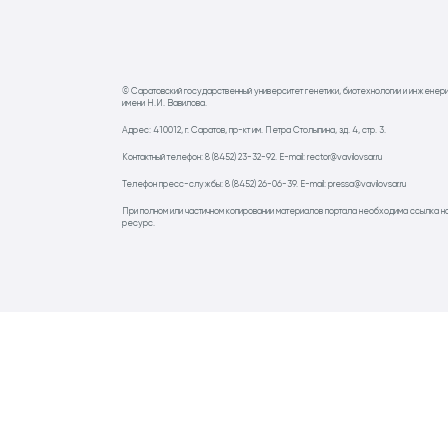
© Саратовский государственный университет генетики, биотехнологии и инженер
имени Н.И. Вавилова.
Адрес: 410012, г. Саратов, пр-кт им. Петра Столыпина, зд. 4, стр. 3.
Контактный телефон: 8 (8452) 23-32-92. E-mail: rector@vavilovsar.ru
Телефон пресс-службы: 8 (8452) 26-06-39. E-mail: pressa@vavilovsar.ru
При полном или частичном копировании материалов портала необходима ссылка н
ресурс.