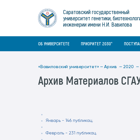
Институты
связям с общественностью
информационного центра
Геральдическая символика
Конференции Вавиловского
Саратовский государственный
Военный учебный центр
Отдел по социальной работе
Нормативные и справочно-
About Saratov
университет генетики, биотехнолог
Информационный блок
университета
Среднее профессиональное
информационные документы
Материально-технические условия
Объединенный совет обучающихся
инженерии имени Н.И. Вавилова
образование
About University
История университета
Научно-технический совет
для ОВЗ и инвалидов
Бакалавриат/специалитет
Contacts
ОБ УНИВЕРСИТЕТЕ
ПРИОРИТЕТ 2030^
ПОСТУП
«Вавиловский университет» —
Архив —
2020 —
Архив Материалов СГА
Январь - 146 публикац.
Февраль - 231 публикац.