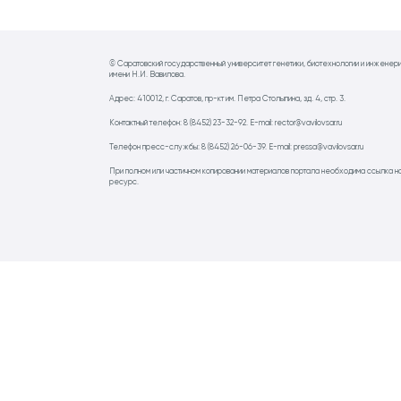
© Саратовский государственный университет генетики, биотехнологии и инженер
имени Н.И. Вавилова.
Адрес: 410012, г. Саратов, пр-кт им. Петра Столыпина, зд. 4, стр. 3.
Контактный телефон: 8 (8452) 23-32-92. E-mail: rector@vavilovsar.ru
Телефон пресс-службы: 8 (8452) 26-06-39. E-mail: pressa@vavilovsar.ru
При полном или частичном копировании материалов портала необходима ссылка н
ресурс.