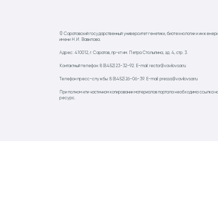
© Саратовский государственный университет генетики, биотехнологии и инженер
имени Н.И. Вавилова.
Адрес: 410012, г. Саратов, пр-кт им. Петра Столыпина, зд. 4, стр. 3.
Контактный телефон: 8 (8452) 23-32-92. E-mail: rector@vavilovsar.ru
Телефон пресс-службы: 8 (8452) 26-06-39. E-mail: pressa@vavilovsar.ru
При полном или частичном копировании материалов портала необходима ссылка н
ресурс.