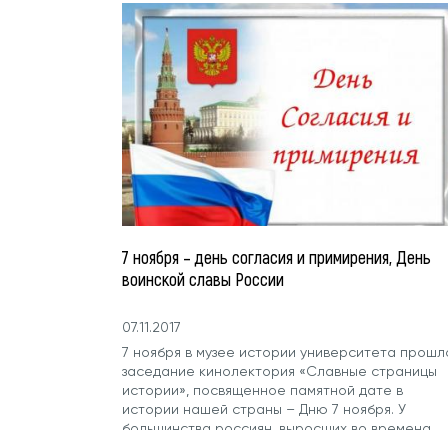
7 ноября – день согласия и примирения, День
воинской славы России
07.11.2017
7 ноября в музее истории университета прошл
заседание кинолектория «Славные страницы
истории», посвященное памятной дате в
истории нашей страны – Дню 7 ноября. У
большинства россиян, выросших вo времена
Coвeтcкoгo coюзa, 7...