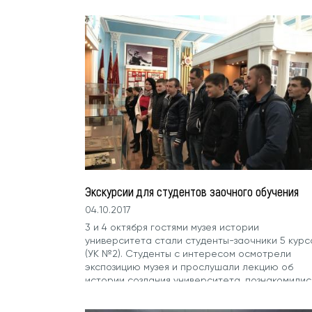
Экскурсии для студентов заочного обучения
04.10.2017
3 и 4 октября гостями музея истории
университета стали студенты-заочники 5 курс
(УК №2). Студенты с интересом осмотрели
экспозицию музея и прослушали лекцию об
истории создания университета, познакомилис
с именами выдающихся ученых, узнали
подробнее о судьбе Н.И. Вавилова, а также