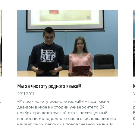
государственного аграрного...
и
Мы за чистоту родного языка!!!
29.11.2017
1
о
«Мы за чистоту родного языка!!!» - под таким
1
девизом в музее истории университета 29
ноября прошел круглый стол, посвященный
Б
вопросам молодежного сленга, использованию
К
нецензурной лексики в повседневной жизни. В
ходе круглого...
з