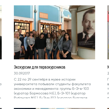
Экскурсии для первокурсников
30.09.2017
2
С 22 по 29 сентября в музее истории
а
университета побывали студенты факультета
экономики и менеджмента: группы Б-Э-в-103
(куратор Бормосова Н.Е.), Б-Э-101 (куратор
ь
Рубанова М.Е.), Б-Э-в-102 (куратор Булгаков
С.В.) Б-Э-в-101 (куратор Федорова-Кузнецова...
и