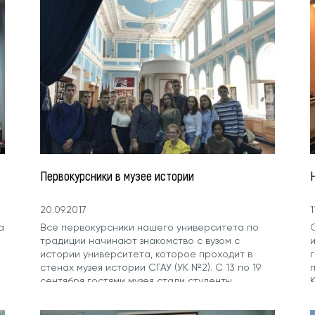
Первокурсники в музее истории
20.09.2017
1
а
Все первокурсники нашего университета по
С
традиции начинают знакомство с вузом с
истории университета, которое проходит в
стенах музея истории СГАУ (УК №2). С 13 по 19
сентября гостями музея стали студенты
К
агрономического...
Л