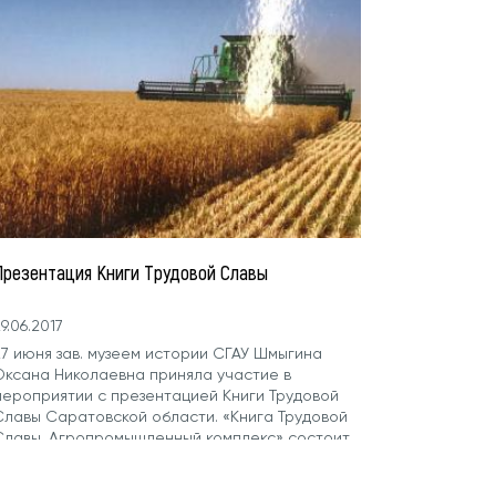
Презентация Книги Трудовой Славы
9.06.2017
27 июня зав. музеем истории СГАУ Шмыгина
Оксана Николаевна приняла участие в
мероприятии с презентацией Книги Трудовой
Славы Саратовской области. «Книга Трудовой
Славы. Агропромышленный комплекс» состоит
з очерков об...