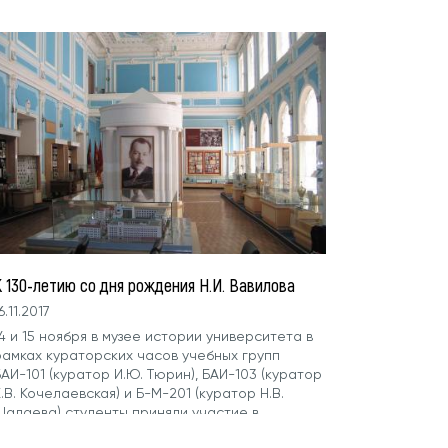
...
К 130-летию со дня рождения Н.И. Вавилова
6.11.2017
4 и 15 ноября в музее истории университета в
рамках кураторских часов учебных групп
АИ-101 (куратор И.Ю. Тюрин), БАИ-103 (куратор
.В. Кочелаевская) и Б-М-201 (куратор Н.В.
Шалаева) студенты приняли участие в
аседании кинолектория...