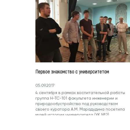
Первое знакомство с университетом
05.09.2017
4 сентября в рамках воспитательной работы
группа Н-ТС-101 факультета инженерии и
природообустройства под руководством
своего куратора А.М. Марадудина посетила
музей истории университета (УК №2).
Заведующей музеем О.Н. Шмыгиной для ребят
была проведена обзорная экскурсия по