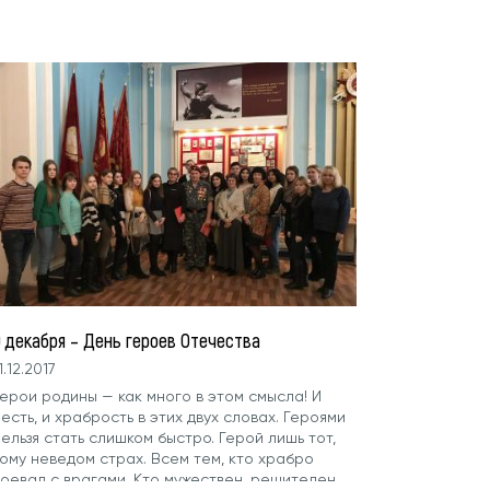
9 декабря – День героев Отечества
1.12.2017
ерои родины — как много в этом смысла! И
есть, и храбрость в этих двух словах. Героями
ельзя стать слишком быстро. Герой лишь тот,
кому неведом страх. Всем тем, кто храбро
воевал с врагами, Кто мужествен, решителен