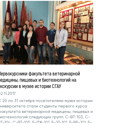
Первокурсники факультета ветеринарной
медицины, пищевых и биотехнологий на
экскурсии в музее истории СГАУ
2.11.2017
С 20 по 31 октября посетителями музея истории
университета стали студенты первого курса
факультета ветеринарной медицины, пищевых и
биотехнологий следующих групп: С-ВТ-103, С-
Т-104, С-ВТ-105, Б-ПЖ-101, Б-ЗТ-101, Б-ВБ-101, Б-
ОП-101, Б-ППР-101,...