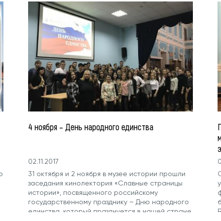
4 ноября – День народного единства
02.11.2017
0
о
31 октября и 2 ноября в музее истории прошли
заседания кинолектория «Славные страницы
истории», посвященного российскому
государственному празднику – Дню народного
единства, который празднуется в нашей стране
В
4 ноября....
Т