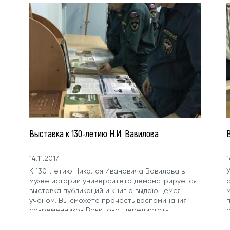
Выставка к 130-летию Н.И. Вавилова
В
14.11.2017
1
К 130-летию Николая Ивановича Вавилова в
музее истории университета демонстрируется
выставка публикаций и книг о выдающемся
ученом. Вы сможете прочесть воспоминания
современников Вавилова, перелистать
страницы газеты...
у