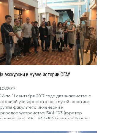
На экскурсии в музее истории СГАУ
1.09.2017
 6 по 11 сентября 2017 года для знакомства с
историей университета наш музей посетили
группы факультета инженерии и
природообустройства: БАИ-103 (куратор
очелаевская К.В.), БАИ-104 (куратор Лягина
.А.), Б-СТ-101 (куратор Катков Д.С.),...