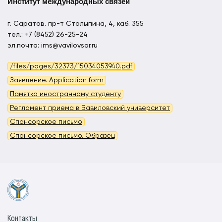
Институт международных связей
г. Саратов. пр-т Столыпина, 4, каб. 355
тел.: +7 (8452) 26-25-24
эл.почта: ims@vavilovsar.ru
/files/pages/32373/15034053940.pdf
Заявление. Application form
Памятка иностранному студенту
Регламент приема в Вавиловский университет
Спонсорское письмо
Спонсорское письмо. Образец
Контакты