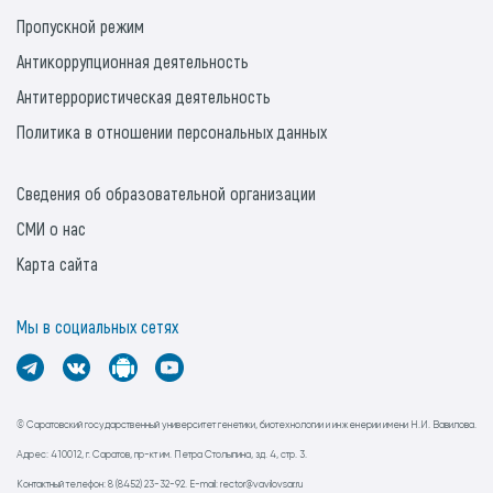
Пропускной режим
Антикоррупционная деятельность
Антитеррористическая деятельность
Политика в отношении персональных данных
Сведения об образовательной организации
СМИ о нас
Карта сайта
Мы в социальных сетях
© Саратовский государственный университет генетики, биотехнологии и инженерии имени Н.И. Вавилова.
Адрес: 410012, г. Саратов, пр-кт им. Петра Столыпина, зд. 4, стр. 3.
Контактный телефон: 8 (8452) 23-32-92. E-mail: rector@vavilovsar.ru