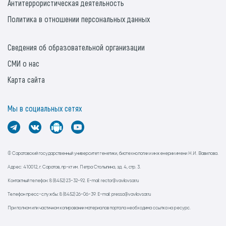
Антитеррористическая деятельность
Политика в отношении персональных данных
Сведения об образовательной организации
СМИ о нас
Карта сайта
Мы в социальных сетях
© Саратовский государственный университет генетики, биотехнологии и инженерии имени Н.И. Вавилова.
Адрес: 410012, г. Саратов, пр-кт им. Петра Столыпина, зд. 4, стр. 3.
Контактный телефон: 8 (8452) 23-32-92. E-mail: rector@vavilovsar.ru
Телефон пресс-службы: 8 (8452) 26-06-39. E-mail: pressa@vavilovsar.ru
При полном или частичном копировании материалов портала необходима ссылка на ресурс.