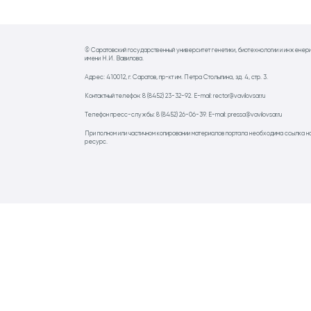
© Саратовский государственный университет генетики, биотехнологии и инженер
имени Н.И. Вавилова.
Адрес: 410012, г. Саратов, пр-кт им. Петра Столыпина, зд. 4, стр. 3.
Контактный телефон: 8 (8452) 23-32-92. E-mail: rector@vavilovsar.ru
Телефон пресс-службы: 8 (8452) 26-06-39. E-mail: pressa@vavilovsar.ru
При полном или частичном копировании материалов портала необходима ссылка н
ресурс.