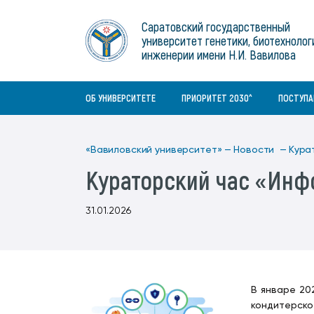
Институты
связям с общественностью
информационного центра
Геральдическая символика
Конференции Вавиловского
Саратовский государственный
Военный учебный центр
Отдел по социальной работе
Нормативные и справочно-
About Saratov
университет генетики, биотехнолог
Информационный блок
университета
Среднее профессиональное
информационные документы
Материально-технические условия
Объединенный совет обучающихся
инженерии имени Н.И. Вавилова
образование
About University
История университета
Научно-технический совет
для ОВЗ и инвалидов
Бакалавриат/специалитет
Contacts
ОБ УНИВЕРСИТЕТЕ
ПРИОРИТЕТ 2030^
ПОСТУП
«Вавиловский университет» —
Новости —
Кура
Кураторский час «Инф
31.01.2026
В январе 20
кондитерско