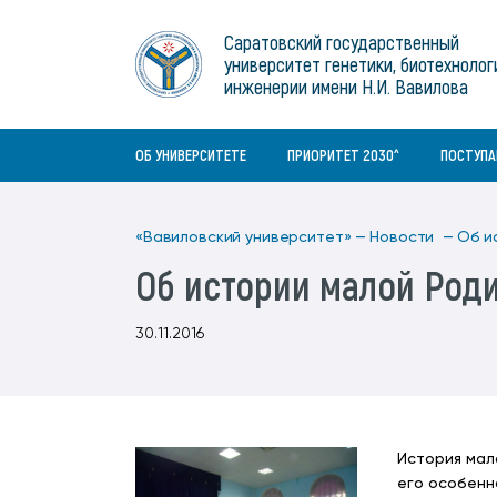
Институты
связям с общественностью
информационного центра
Геральдическая символика
Конференции Вавиловского
Саратовский государственный
Военный учебный центр
Отдел по социальной работе
Нормативные и справочно-
About Saratov
университет генетики, биотехнолог
Информационный блок
университета
Среднее профессиональное
информационные документы
Материально-технические условия
Объединенный совет обучающихся
инженерии имени Н.И. Вавилова
образование
About University
История университета
Научно-технический совет
для ОВЗ и инвалидов
Бакалавриат/специалитет
Contacts
ОБ УНИВЕРСИТЕТЕ
ПРИОРИТЕТ 2030^
ПОСТУП
«Вавиловский университет» —
Новости —
Об и
Об истории малой Род
30.11.2016
История мал
его особенн