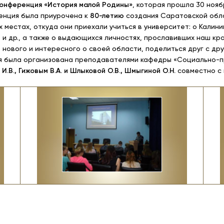
конференция «История малой Родины»
, которая прошла 30 ноябр
енция была приурочена к
80-летию
создания Саратовской обла
 местах, откуда они приехали учиться в университет: о Калини
и др., а также о выдающихся личностях, прославивших наш край
о нового и интересного о своей области, поделиться друг с др
 была организована преподавателями кафедры «Социально-п
.В., Гижовым В.А. и Шлыковой О.В., Шмыгиной О.Н.
совместно с 