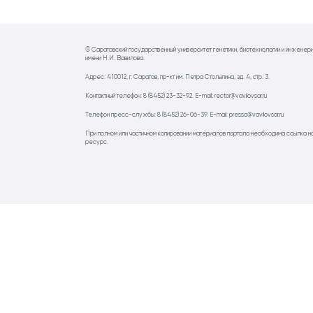
© Саратовский государственный университет генетики, биотехнологии и инженер
имени Н.И. Вавилова.
Адрес: 410012, г. Саратов, пр-кт им. Петра Столыпина, зд. 4, стр. 3.
Контактный телефон: 8 (8452) 23-32-92. E-mail: rector@vavilovsar.ru
Телефон пресс-службы: 8 (8452) 26-06-39. E-mail: pressa@vavilovsar.ru
При полном или частичном копировании материалов портала необходима ссылка н
ресурс.