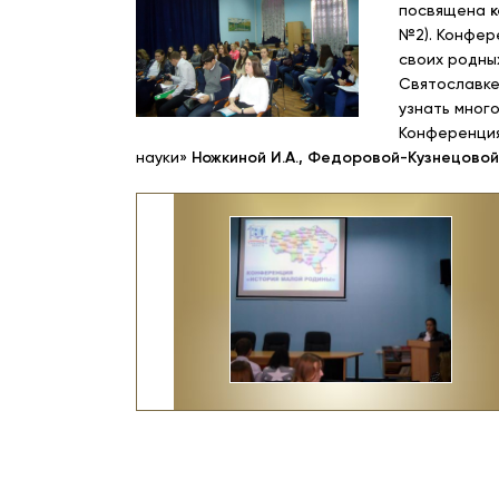
посвящена
№2). Конфер
своих родных
Святославке 
узнать мног
Конференция
науки»
Ножкиной И.А., Федоровой-Кузнецовой И