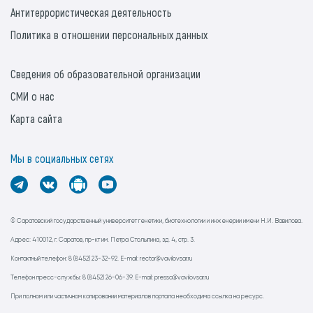
Антитеррористическая деятельность
Политика в отношении персональных данных
Сведения об образовательной организации
СМИ о нас
Карта сайта
Мы в социальных сетях
© Саратовский государственный университет генетики, биотехнологии и инженерии имени Н.И. Вавилова.
Адрес: 410012, г. Саратов, пр-кт им. Петра Столыпина, зд. 4, стр. 3.
Контактный телефон: 8 (8452) 23-32-92. E-mail: rector@vavilovsar.ru
Телефон пресс-службы: 8 (8452) 26-06-39. E-mail: pressa@vavilovsar.ru
При полном или частичном копировании материалов портала необходима ссылка на ресурс.