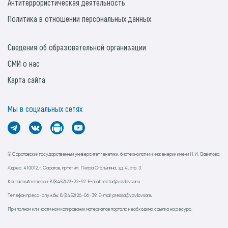
Антитеррористическая деятельность
Политика в отношении персональных данных
Сведения об образовательной организации
СМИ о нас
Карта сайта
Мы в социальных сетях
© Саратовский государственный университет генетики, биотехнологии и инженерии имени Н.И. Вавилова.
Адрес: 410012, г. Саратов, пр-кт им. Петра Столыпина, зд. 4, стр. 3.
Контактный телефон: 8 (8452) 23-32-92. E-mail: rector@vavilovsar.ru
Телефон пресс-службы: 8 (8452) 26-06-39. E-mail: pressa@vavilovsar.ru
При полном или частичном копировании материалов портала необходима ссылка на ресурс.