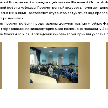
ьгой Валерьевной
и заведующей музеем
Шмыгиной Оксаной Н
ной работы кафедры. Просмотренный видеоряд помогает допол
 занятий знания, заставляет студентов задуматься над пробл
ат размышлять.
для просмотра были представлены документальные учебные ф
октября заседание кинолектория было посвящено празднику 4 
 Москвы 1612 г.»
. В заседании кинолектория приняли участие 