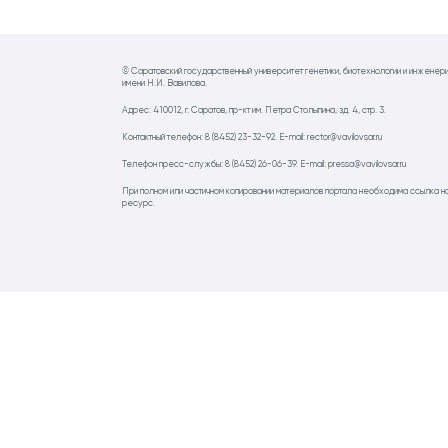
© Саратовский государственный университет генетики, биотехнологии и инженер
имени Н.И. Вавилова.
Адрес: 410012, г. Саратов, пр-кт им. Петра Столыпина, зд. 4, стр. 3.
Контактный телефон: 8 (8452) 23-32-92. E-mail: rector@vavilovsar.ru
Телефон пресс-службы: 8 (8452) 26-06-39. E-mail: pressa@vavilovsar.ru
При полном или частичном копировании материалов портала необходима ссылка н
ресурс.