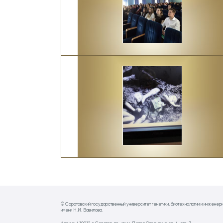
© Саратовский государственный университет генетики, биотехнологии и инженер
имени Н.И. Вавилова.