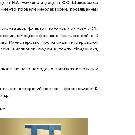
оцент
И.А. Ножкина
и доцент
С.С. Шалаева
со
джмента провели кинолекторий, посвящённый
ыкновенный фашизм», который был снят к 20-
ологии немецкого фашизма Третьего рейха. В
ива Министерства пропаганды гитлеровской
стами миллионов людей в печах Майданека,
амяти нашего народа, о попытках исказить и
из стихотворений поэтов - фронтовиков: К.
и др.
ы».