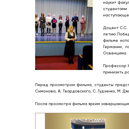
науки» факу
студентами 
наступающ
Доцент С.С.
летию Побед
фильме исп
Германии, 
Освенцима.
Профессор Н
принизить р
Перед просмотром фильма, студенты предст
Симонова, А. Твардовского, С. Гудзенко, М. Д
После просмотра фильма ярким завершающим 