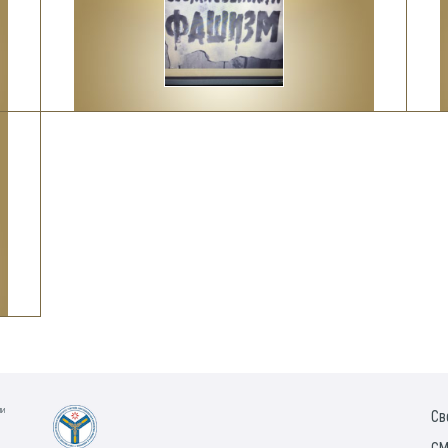
ии
Св
СМ