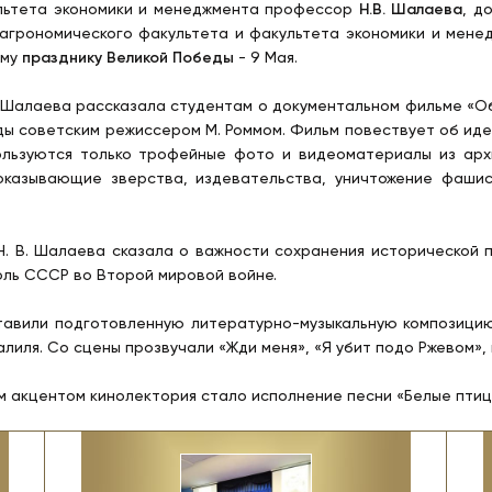
льтета экономики и менеджмента профессор
Н.В. Шалаева
, д
агрономического факультета и факультета экономики и мене
ему
празднику Великой Победы
- 9 Мая.
 Шалаева рассказала студентам о документальном фильме «Об
ы советским режиссером М. Роммом. Фильм повествует об иде
ользуются только трофейные фото и видеоматериалы из арх
показывающие зверства, издевательства, уничтожение фаши
. В. Шалаева сказала о важности сохранения исторической п
оль СССР во Второй мировой войне.
авили подготовленную литературно-музыкальную композицию 
жалиля. Со сцены прозвучали «Жди меня», «Я убит подо Ржевом», 
акцентом кинолектория стало исполнение песни «Белые птиц