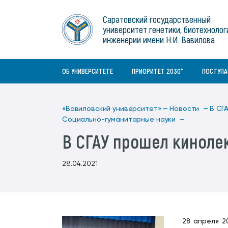
Институты
связям с общественностью
информационного центра
Геральдическая символика
Конференции Вавиловского
Саратовский государственный
Военный учебный центр
Отдел по социальной работе
Нормативные и справочно-
About Saratov
университет генетики, биотехнолог
Информационный блок
университета
Среднее профессиональное
информационные документы
Материально-технические условия
Объединенный совет обучающихся
инженерии имени Н.И. Вавилова
образование
About University
История университета
Научно-технический совет
для ОВЗ и инвалидов
Бакалавриат/специалитет
Contacts
ОБ УНИВЕРСИТЕТЕ
ПРИОРИТЕТ 2030^
ПОСТУП
«Вавиловский университет» —
Новости —
В СГ
Социально-гуманитарные науки —
В СГАУ прошел киноле
28.04.2021
28 апреля 2