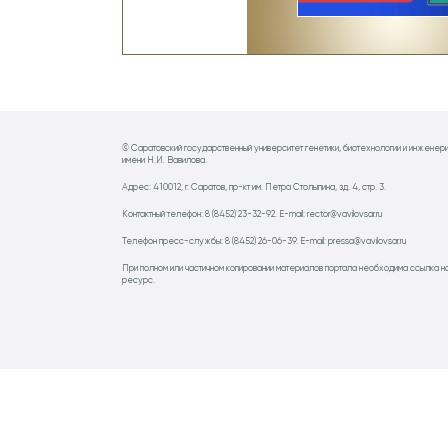
© Саратовский государственный университет генетики, биотехнологии и инженер
имени Н.И. Вавилова.
Адрес: 410012, г. Саратов, пр-кт им. Петра Столыпина, зд. 4, стр. 3.
Контактный телефон: 8 (8452) 23-32-92. E-mail: rector@vavilovsar.ru
Телефон пресс-службы: 8 (8452) 26-06-39. E-mail: pressa@vavilovsar.ru
При полном или частичном копировании материалов портала необходима ссылка н
ресурс.