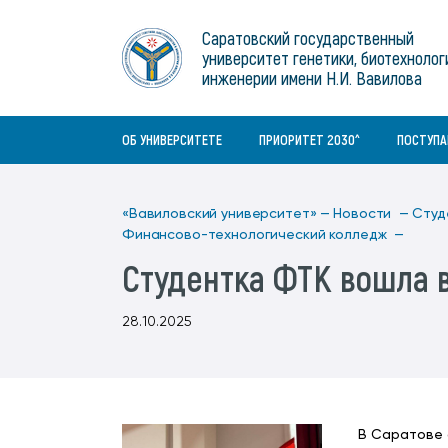
Институты
связям с общественностью
информационного центра
Геральдическая символика
Конференции Вавиловского
Саратовский государственный
Военный учебный центр
Отдел по социальной работе
Нормативные и справочно-
About Saratov
университет генетики, биотехнолог
Информационный блок
университета
Среднее профессиональное
информационные документы
Материально-технические условия
Объединенный совет обучающихся
инженерии имени Н.И. Вавилова
образование
About University
История университета
Научно-технический совет
для ОВЗ и инвалидов
Бакалавриат/специалитет
Contacts
ОБ УНИВЕРСИТЕТЕ
ПРИОРИТЕТ 2030^
ПОСТУП
«Вавиловский университет» —
Новости —
Студ
Финансово-технологический колледж —
Студентка ФТК вошла 
28.10.2025
В Саратове 