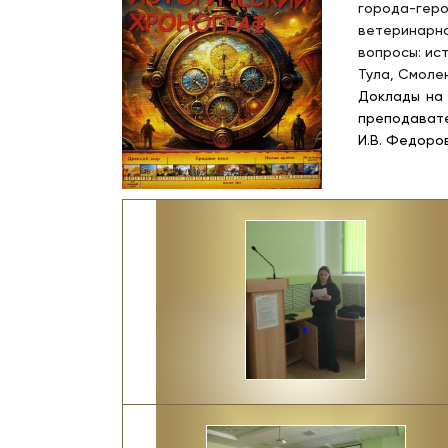
города-геро
ветеринарн
вопросы: ис
Тула, Смолен
Доклады на 
преподавате
И.В. Федоро