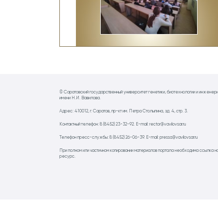
© Саратовский государственный университет генетики, биотехнологии и инженер
имени Н.И. Вавилова.
Адрес: 410012, г. Саратов, пр-кт им. Петра Столыпина, зд. 4, стр. 3.
Контактный телефон: 8 (8452) 23-32-92. E-mail: rector@vavilovsar.ru
Телефон пресс-службы: 8 (8452) 26-06-39. E-mail: pressa@vavilovsar.ru
При полном или частичном копировании материалов портала необходима ссылка н
ресурс.