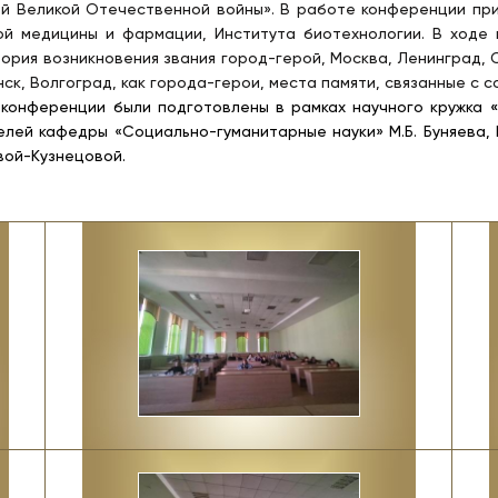
й Великой Отечественной войны». В работе конференции при
ой медицины и фармации, Института биотехнологии. В ход
тория возникновения звания город-герой, Москва, Ленинград, 
ск, Волгоград, как города-герои, места памяти, связанные с со
конференции были подготовлены в рамках научного кружка
лей кафедры «Социально-гуманитарные науки» М.Б. Буняева, В.А
вой-Кузнецовой.