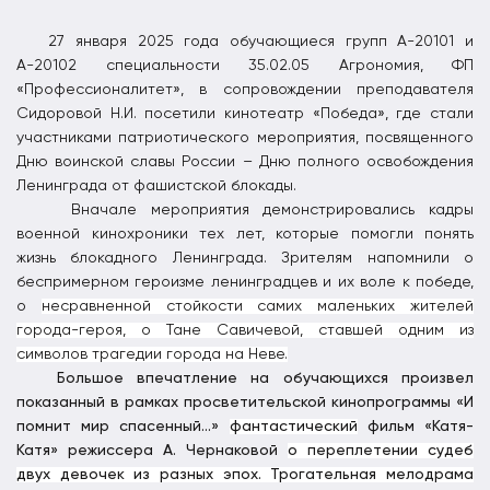
27 января 2025 года обучающиеся групп А-20101 и
А-20102 специальности 35.02.05 Агрономия, ФП
«Профессионалитет», в сопровождении преподавателя
Сидоровой Н.И. посетили кинотеатр «Победа», где стали
участниками
патриотического мероприятия, посвященного
Дню воинской славы России – Дню полного освобождения
Ленинграда от фашистской блокады.
Вначале мероприятия демонстрировались кадры
военной кинохроники тех лет, которые помогли понять
жизнь блокадного Ленинграда. Зрителям напомнили о
беспримерном героизме ленинградцев и их воле к победе,
о
несравненной стойкости самих маленьких жителей
города-героя, о Тане Савичевой, ставшей одним из
символов трагедии города на Неве.
Большое впечатление на обучающихся произвел
показанный в рамках просветительской кинопрограммы «И
помнит мир спасенный…»
фантастический
фильм «Катя-
Катя» режиссера А. Чернаковой
о переплетении судеб
двух девочек из разных эпох. Трогательная мелодрама