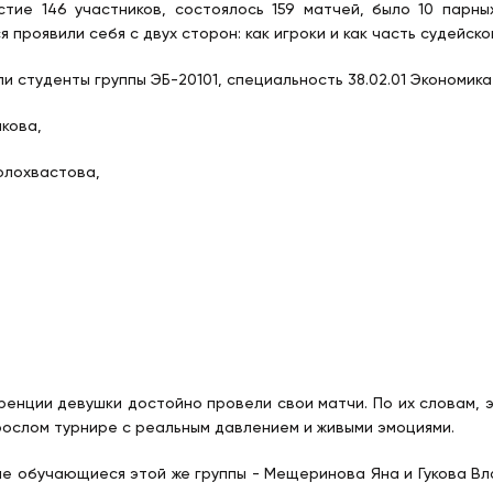
стие 146 участников, состоялось 159 матчей, было 10 парн
проявили себя с двух сторон: как игроки и как часть судейско
и студенты группы ЭБ-20101, специальность 38.02.01 Экономика 
икова,
Голохвастова,
уренции девушки достойно провели свои матчи. По их словам, 
рослом турнире с реальным давлением и живыми эмоциями.
ие обучающиеся этой же группы - Мещеринова Яна и Гукова В