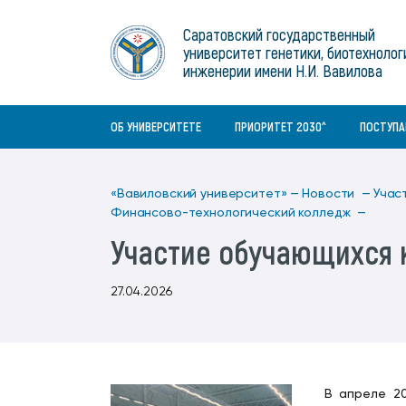
Институты
связям с общественностью
информационного центра
Геральдическая символика
Конференции Вавиловского
Саратовский государственный
Военный учебный центр
Отдел по социальной работе
Нормативные и справочно-
About Saratov
университет генетики, биотехнолог
Информационный блок
университета
Среднее профессиональное
информационные документы
Материально-технические условия
Объединенный совет обучающихся
инженерии имени Н.И. Вавилова
образование
About University
История университета
Научно-технический совет
для ОВЗ и инвалидов
Бакалавриат/специалитет
Contacts
ОБ УНИВЕРСИТЕТЕ
ПРИОРИТЕТ 2030^
ПОСТУП
«Вавиловский университет» —
Новости —
Учас
Финансово-технологический колледж —
Участие обучающихся 
27.04.2026
В апреле 20