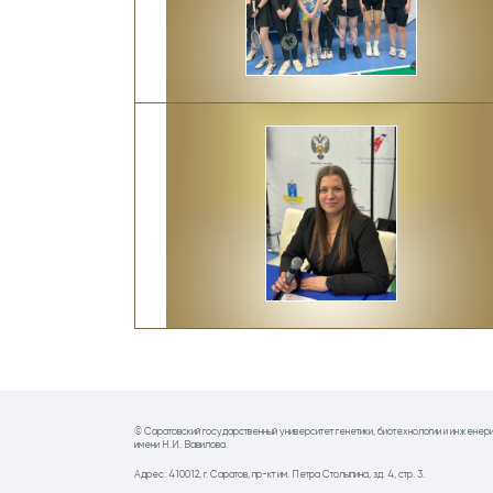
© Саратовский государственный университет генетики, биотехнологии и инженер
имени Н.И. Вавилова.
Адрес: 410012, г. Саратов, пр-кт им. Петра Столыпина, зд. 4, стр. 3.